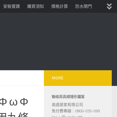
安裝實蹟
購買須知
價格計算
防水閘門
MORE
聯絡高高順隱形鐵窗
 ω Φ
高達居家有限公司
免付費專線：0800-035-099