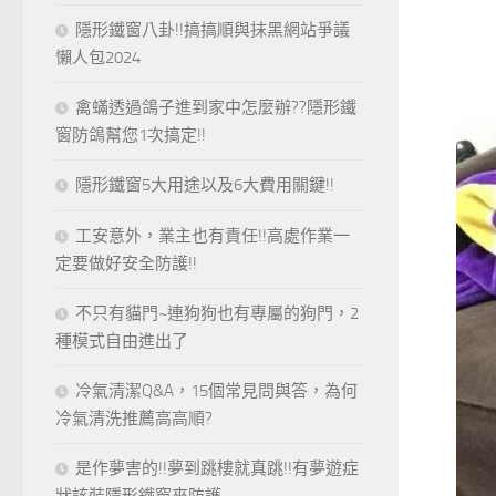
隱形鐵窗八卦!!搞搞順與抹黑網站爭議
懶人包2024
禽蟎透過鴿子進到家中怎麼辦??隱形鐵
窗防鴿幫您1次搞定!!
隱形鐵窗5大用途以及6大費用關鍵!!
工安意外，業主也有責任!!高處作業一
定要做好安全防護!!
不只有貓門~連狗狗也有專屬的狗門，2
種模式自由進出了
冷氣清潔Q&A，15個常見問與答，為何
冷氣清洗推薦高高順?
是作夢害的!!夢到跳樓就真跳!!有夢遊症