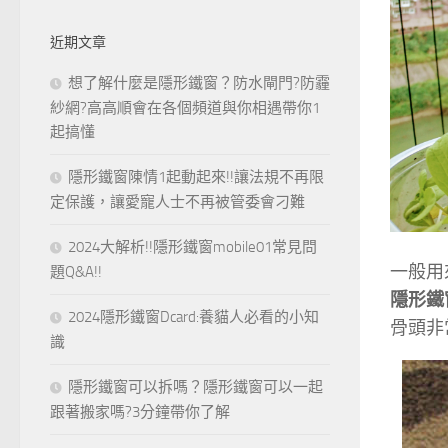
近期文章
想了解什麼是隱形鐵窗？防水閘門?防霾
紗網?高高順會在各個頻道與你相遇帶你1
起搞懂
隱形鐵窗陳情1起動起來!!讓法規不再限
定保護，讓愛寵人士不再被管委會刁難
2024大解析!!隱形鐵窗mobile01常見問
一般用
題Q&A!!
隱形鐵
2024隱形鐵窗Dcard:養貓人必看的小知
骨頭非
識
隱形鐵窗可以拆嗎？隱形鐵窗可以一起
跟著搬家嗎?3分鐘帶你了解