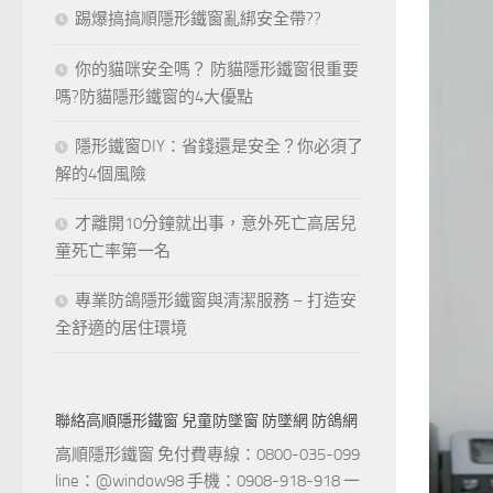
踢爆搞搞順隱形鐵窗亂綁安全帶??
你的貓咪安全嗎？ 防貓隱形鐵窗很重要
嗎?防貓隱形鐵窗的4大優點
隱形鐵窗DIY：省錢還是安全？你必須了
解的4個風險
才離開10分鐘就出事，意外死亡高居兒
童死亡率第一名
專業防鴿隱形鐵窗與清潔服務 – 打造安
全舒適的居住環境
聯絡高順隱形鐵窗 兒童防墜窗 防墜網 防鴿網
高順隱形鐵窗 免付費專線：0800-035-099
line：@window98 手機：0908-918-918 一