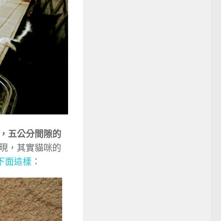
，五公分間隙的
現，其實貓咪的
下面這樣
：