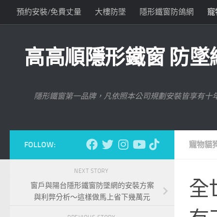
預約安裝/免費丈量
大樓防墜
隱形鐵窗防鴿網
寵
Skip to content
與高高順聯絡
高高順隱形鐵窗 防墜網
隱形鐵窗第一品牌，凡依照本公司規劃安裝皆享有十
FOLLOW:
寵物貓
NEXT STORY
全
窗戶與陽台隱形鐵窗防墜網的安裝方案
與利弊分析～這樣做馬上省下幾萬元