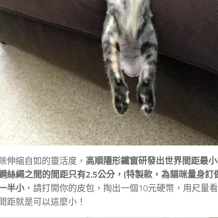
咪伸縮自如的靈活度，
高順隱形鐵窗研發出世界間距最小
鋼絲繩之間的間距只有2.5公分，(特製款，為貓咪量身訂
一半小
，請打開你的皮包，掏出一個10元硬幣，用尺量
間距就是可以這麼小！