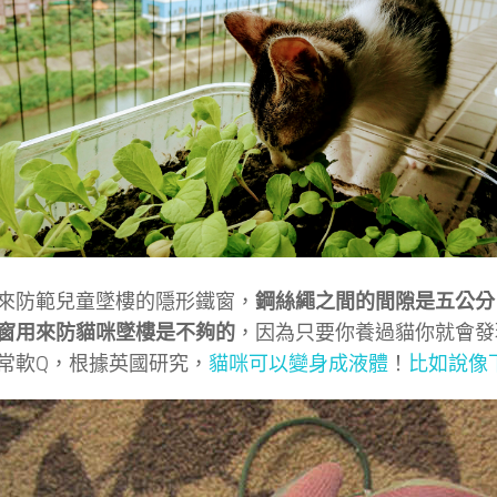
來防範兒童墜樓的隱形鐵窗，
鋼絲繩之間的間隙是五公分
窗用來防貓咪墜樓是不夠的
，因為只要你養過貓你就會發
常軟Q，根據英國研究，
貓咪可以變身成液體
！
比如說像