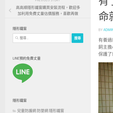
有
PREVIOUS STORY
高高順隱形鐵窗購買安裝流程，歡迎多
命
加利用免費丈量估價服務，喜歡再做
隱形鐵窗
BY
ADMI
搜
有養過
尋
飼主擔
關
保護了
鍵
LINE預約免費丈量
字:
隱形鐵窗
兒童防護網 防墜網 隱形鐵窗