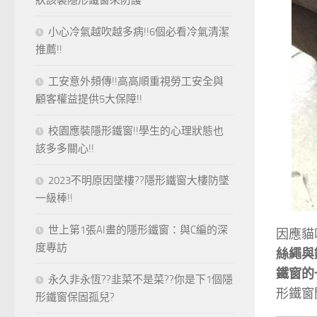
狀該裝隱形鐵窗來防護
小心冷氣越吹越多病!!6個必看冷氣清潔
推薦!!
工安意外頻傳!!高高順重視勞工安全與
顧客權益提供5大保障!!
校園應裝隱形鐵窗!!學生的心理狀態也
該多多關心!!
2023不明原因墜樓??隱形鐵窗大樓防墜
一級棒!!
世上第1張AI畫的隱形鐵窗：與C編的深
因應貓
度專訪
絲繩與
鐵窗的
永久非永恆??韭菜不是菜??你是下1個隱
形鐵窗
形鐵窗保固孤兒?