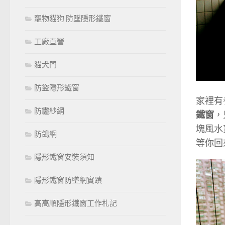
寵物貓狗 防墜隱形鐵窗
工廠直營
貓犬門
防盜隱形鐵窗
家裡有
防霾紗網
鐵窗
，
塊風水
防鴿網
等你回
隱形鐵窗安裝須知
隱形鐵窗防墜網實蹟
高高順隱形鐵窗工作札記