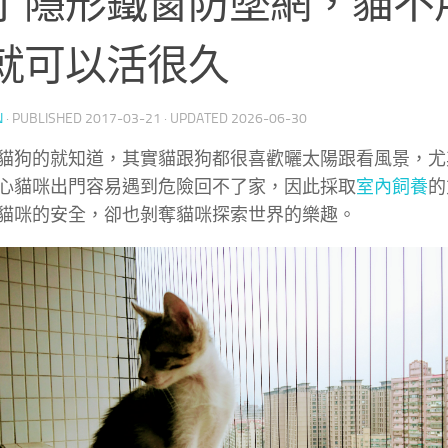
了隱形鐵窗防墜網，貓不
就可以活很久
N
· PUBLISHED
2017-03-21
· UPDATED
2026-06-30
貓狗的就知道，其實貓跟狗都很喜歡曬太陽跟看風景，尤
心貓咪出門容易遇到危險回不了家，因此採取
室內飼養
的
貓咪的安全，卻也剝奪貓咪探索世界的樂趣。