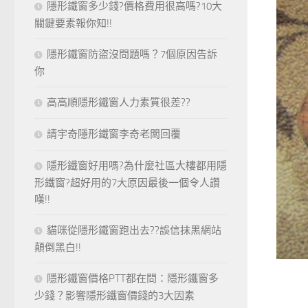
隱形鐵窗多少錢?價格費用很高嗎?10大
關鍵要素報你知!!
隱形鐵窗防盜沒問題嗎？7個原因告訴
你
高高順隱形鐵窗人力素質很差??
請宇奇隱形鐵窗李奇老闆回覆
隱形鐵窗好用嗎?為什麼社區大樓都用隱
形鐵窗?超好用的7大原因最後一個令人讚
嘆!!
貓咪從隱形鐵窗跑出去??誤信抹黑網站
顛倒黑白!!
隱形鐵窗價格PTT都在問：隱形鐵窗多
少錢？影響隱形鐵窗價錢的3大因素