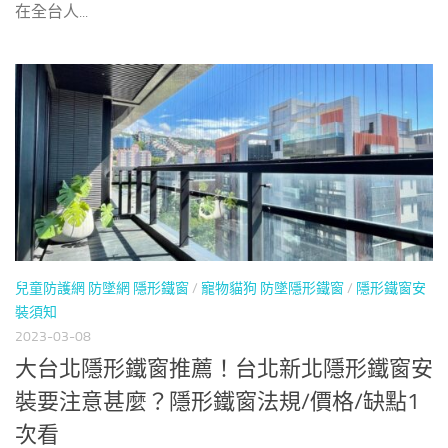
在全台人...
兒童防護網 防墜網 隱形鐵窗
/
寵物貓狗 防墜隱形鐵窗
/
隱形鐵窗安
裝須知
2023-03-08
大台北隱形鐵窗推薦！台北新北隱形鐵窗安
裝要注意甚麼？隱形鐵窗法規/價格/缺點1
次看