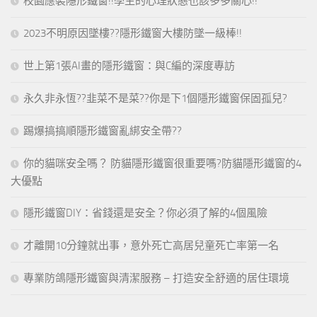
校園應裝隱形鐵窗!!學生的心理狀態也該多多關心!!
2023不明原因墜樓??隱形鐵窗大樓防墜一級棒!!
世上第1張AI畫的隱形鐵窗：與C編的深度專訪
永久非永恆??韭菜不是菜??你是下1個隱形鐵窗保固孤兒?
踢爆搞搞順隱形鐵窗亂綁安全帶??
你的貓咪安全嗎？ 防貓隱形鐵窗很重要嗎?防貓隱形鐵窗的4
大優點
隱形鐵窗DIY：省錢還是安全？你必須了解的4個風險
才離開10分鐘就出事，意外死亡高居兒童死亡率第一名
專業防鴿隱形鐵窗與清潔服務 – 打造安全舒適的居住環境