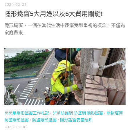
2024-02-21
隱形鐵窗5大用途以及6大費用關鍵!!
隱形鐵窗，一個在當代生活中逐漸受到重視的概念，不僅為
家庭帶來...
高高順隱形鐵窗工作札記
/
兒童防護網 防墜網 隱形鐵窗
/
寵物貓狗
防墜隱形鐵窗
/
防盜隱形鐵窗
/
隱形鐵窗安裝須知
2023-11-30