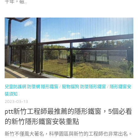
十年，磁...
兒童防護網 防墜網 隱形鐵窗
/
寵物貓狗 防墜隱形鐵窗
/
隱形鐵窗安
裝須知
2023-03-13
ptt新竹工程師最推薦的隱形鐵窗，5個必看
的新竹隱形鐵窗安裝重點
新竹不僅風大著名，科學園區與新竹的工程師也非常出名。