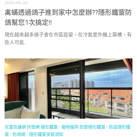
2024-04-24
禽蟎透過鴿子進到家中怎麼辦??隱形鐵窗防
鴿幫您1次搞定!!
現在越來越多鴿子會在市區逗留，在冷氣室外機上築槽，有
些人可能...
兒童防護網 防墜網 隱形鐵窗
/
寵物貓狗 防墜隱形鐵窗
/
防盜隱形鐵
窗
/
防鴿網
/
隱形鐵窗安裝須知