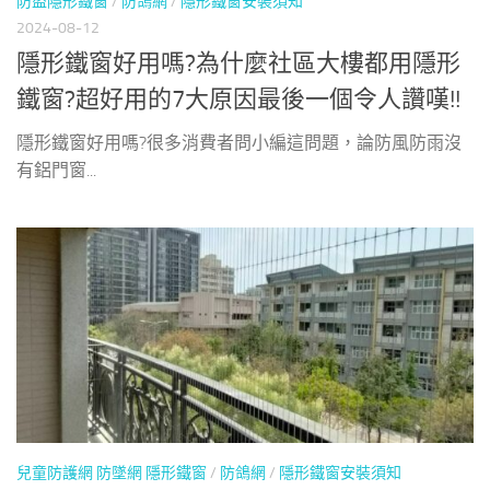
防盜隱形鐵窗
/
防鴿網
/
隱形鐵窗安裝須知
2024-08-12
隱形鐵窗好用嗎?為什麼社區大樓都用隱形
鐵窗?超好用的7大原因最後一個令人讚嘆!!
隱形鐵窗好用嗎?很多消費者問小編這問題，論防風防雨沒
有鋁門窗...
兒童防護網 防墜網 隱形鐵窗
/
防鴿網
/
隱形鐵窗安裝須知