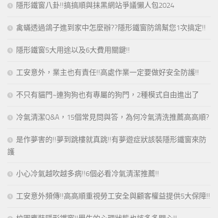
隱形鐵窗八卦!!搞搞順與抹黑網站爭議懶人包2024
禽蟎透過鴿子進到家中怎麼辦??隱形鐵窗防鴿幫您1次搞定!!
隱形鐵窗5大用途以及6大費用關鍵!!
工安意外，業主也有責任!!高處作業一定要做好安全防護!!
不只有貓門~連狗狗也有專屬的狗門，2種模式自由進出了
冷氣清潔Q&A，15個常見問與答，為何冷氣清洗推薦高高順?
是作夢害的!!夢到跳樓就真跳!!有夢遊症狀該裝隱形鐵窗來防
護
小心冷氣越吹越多病!!6個必看冷氣清潔推薦!!
工安意外頻傳!!高高順重視勞工安全與顧客權益提供5大保障!!