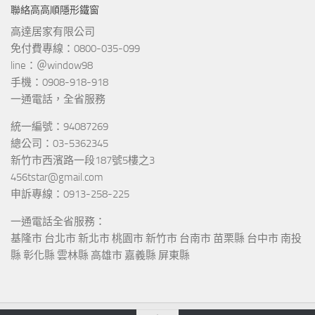
聯絡高高順隱形鐵窗
高達居家有限公司
免付費專線：0800-035-099
line：＠window98
手機：0908-918-918
一通電話，全省服務
統一編號：94087269
總公司：03-5362345
新竹市西濱路一段187號5樓之3
456tstar@gmail.com
申訴專線：0913-258-225
一通電話全省服務：
基隆市 台北市 新北市 桃園市 新竹市 台南市 苗栗縣 台中市 南投
縣 彰化縣 雲林縣 高雄市 嘉義縣 屏東縣