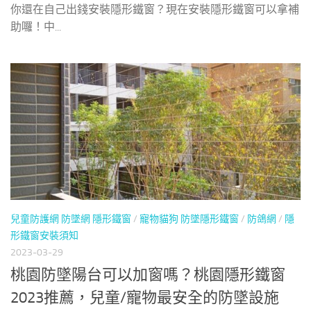
你還在自己出錢安裝隱形鐵窗？現在安裝隱形鐵窗可以拿補
助囉！中...
兒童防護網 防墜網 隱形鐵窗
/
寵物貓狗 防墜隱形鐵窗
/
防鴿網
/
隱
形鐵窗安裝須知
2023-03-29
桃園防墜陽台可以加窗嗎？桃園隱形鐵窗
2023推薦，兒童/寵物最安全的防墜設施