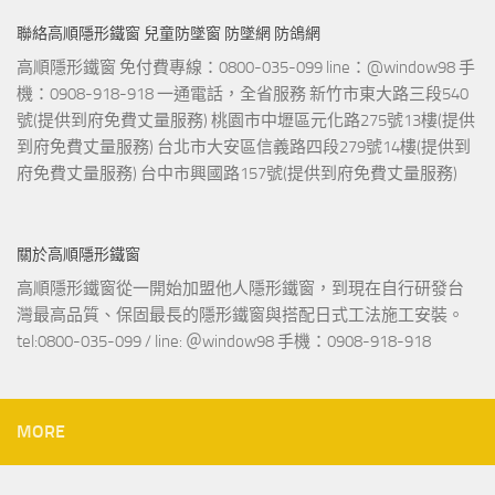
聯絡高順隱形鐵窗 兒童防墜窗 防墜網 防鴿網
高順隱形鐵窗 免付費專線：0800-035-099 line：@window98 手
機：0908-918-918 一通電話，全省服務 新竹市東大路三段540
號(提供到府免費丈量服務) 桃園市中壢區元化路275號13樓(提供
到府免費丈量服務) 台北市大安區信義路四段279號14樓(提供到
府免費丈量服務) 台中市興國路157號(提供到府免費丈量服務)
關於高順隱形鐵窗
高順隱形鐵窗從一開始加盟他人隱形鐵窗，到現在自行研發台
灣最高品質、保固最長的隱形鐵窗與搭配日式工法施工安裝。
tel:0800-035-099 / line: ＠window98 手機：0908-918-918
MORE