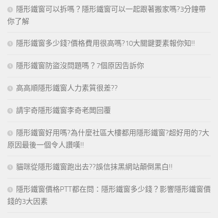
隱形鐵窗可以拆嗎？隱形鐵窗可以一起跟著搬家嗎?3分鐘帶
你了解
隱形鐵窗多少錢?價格費用很高嗎?10大關鍵要素報你知!!
隱形鐵窗防盜沒問題嗎？7個原因告訴你
高高順隱形鐵窗人力素質很差??
請宇奇隱形鐵窗李奇老闆回覆
隱形鐵窗好用嗎?為什麼社區大樓都用隱形鐵窗?超好用的7大
原因最後一個令人讚嘆!!
貓咪從隱形鐵窗跑出去??誤信抹黑網站顛倒黑白!!
隱形鐵窗價格PTT都在問：隱形鐵窗多少錢？影響隱形鐵窗價
錢的3大因素