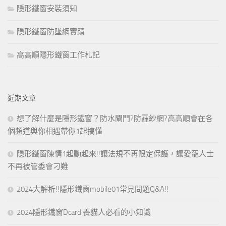
隱形鐵窗安裝須知
隱形鐵窗防墜網實蹟
高高順隱形鐵窗工作札記
近期文章
想了解什麼是隱形鐵窗？防水閘門?防霾紗網?高高順會在各
個頻道與你相遇帶你1起搞懂
隱形鐵窗陳情1起動起來!!讓法規不再限定保護，讓愛寵人士
不再被管委會刁難
2024大解析!!隱形鐵窗mobile01常見問題Q&A!!
2024隱形鐵窗Dcard:養貓人必看的小知識