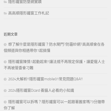
隱形鐵窗防墜網實蹟
高高順隱形鐵窗工作札記
近期文章
想了解什麼是隱形鐵窗？防水閘門?防霾紗網?高高順會在各
個頻道與你相遇帶你1起搞懂
隱形鐵窗陳情1起動起來!!讓法規不再限定保護，讓愛寵人士
不再被管委會刁難
2024大解析!!隱形鐵窗mobile01常見問題Q&A!!
2024隱形鐵窗Dcard:養貓人必看的小知識
隱形鐵窗可以拆嗎？隱形鐵窗可以一起跟著搬家嗎?3分鐘帶
你了解