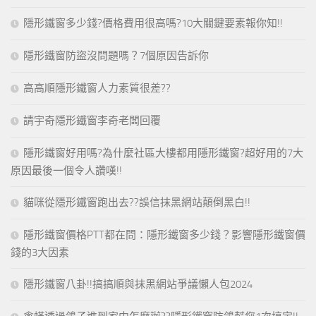
隱形鐵窗多少錢?價格費用很高嗎?10大關鍵要素報你知!!
隱形鐵窗防盜沒問題嗎？7個原因告訴你
高高順隱形鐵窗人力素質很差??
請宇奇隱形鐵窗李奇老闆回覆
隱形鐵窗好用嗎?為什麼社區大樓都用隱形鐵窗?超好用的7大
原因最後一個令人讚嘆!!
貓咪從隱形鐵窗跑出去??誤信抹黑網站顛倒黑白!!
隱形鐵窗價格PTT都在問：隱形鐵窗多少錢？影響隱形鐵窗價
錢的3大因素
隱形鐵窗八卦!!搞搞順與抹黑網站爭議懶人包2024