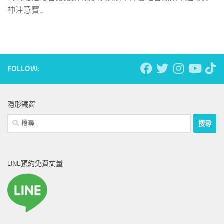
神注意寶...
FOLLOW:
隱形鐵窗
搜
尋
關
鍵
LINE預約免費丈量
字: