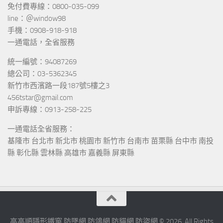
免付費專線：0800-035-099
line：＠window98
手機：0908-918-918
一通電話，全省服務
統一編號：94087269
總公司：03-5362345
新竹市西濱路一段187號5樓之3
456tstar@gmail.com
申訴專線：0913-258-225
一通電話全省服務：
基隆市 台北市 新北市 桃園市 新竹市 台南市 苗栗縣 台中市 南投
縣 彰化縣 雲林縣 高雄市 嘉義縣 屏東縣
高高順隱形鐵窗 防墜網 防鴿網 防貓網 防盜網 © 2026. All Rights