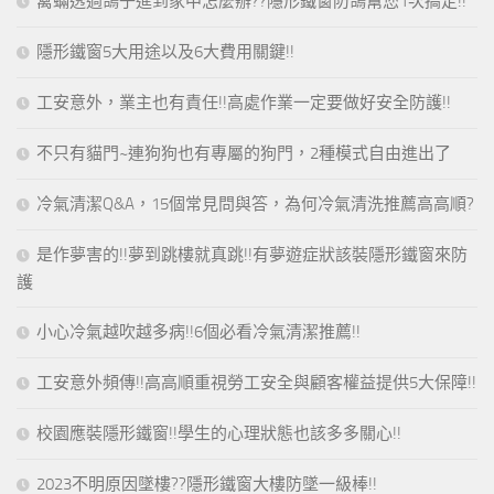
禽蟎透過鴿子進到家中怎麼辦??隱形鐵窗防鴿幫您1次搞定!!
隱形鐵窗5大用途以及6大費用關鍵!!
工安意外，業主也有責任!!高處作業一定要做好安全防護!!
不只有貓門~連狗狗也有專屬的狗門，2種模式自由進出了
冷氣清潔Q&A，15個常見問與答，為何冷氣清洗推薦高高順?
是作夢害的!!夢到跳樓就真跳!!有夢遊症狀該裝隱形鐵窗來防
護
小心冷氣越吹越多病!!6個必看冷氣清潔推薦!!
工安意外頻傳!!高高順重視勞工安全與顧客權益提供5大保障!!
校園應裝隱形鐵窗!!學生的心理狀態也該多多關心!!
2023不明原因墜樓??隱形鐵窗大樓防墜一級棒!!