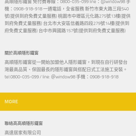
高順隱形鐵窗 免付費專線：0800-035-099 line：@window98 手
機：0908-918-918 一通電話，全省服務 新竹市東大路三段540
號(提供到府免費丈量服務) 桃園市中壢區元化路275號13樓(提供
到府免費丈量服務) 台北市大安區信義路四段279號14樓(提供到
府免費丈量服務) 台中市興國路157號(提供到府免費丈量服務)
關於高順隱形鐵窗
高順隱形鐵窗從一開始加盟他人隱形鐵窗，到現在自行研發台
灣最高品質、保固最長的隱形鐵窗與搭配日式工法施工安裝。
tel:0800-035-099 / line: ＠window98 手機：0908-918-918
MORE
聯絡高高順隱形鐵窗
高達居家有限公司