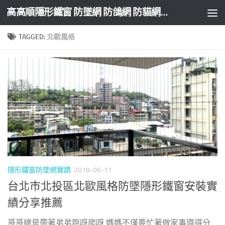
高高順隱形鐵窗 防墜網 防鴿網 防貓網 防盜網
Skip to content
TAGGED:
北歐風格
隱形鐵窗防墜網實蹟
2018-06-11
台北市北投區北歐風格防墜隱形鐵窗安裝實
績分享推薦
哥哥總是帶著弟弟跑呀爬呀 媽媽不僅要忙著做家事還得分