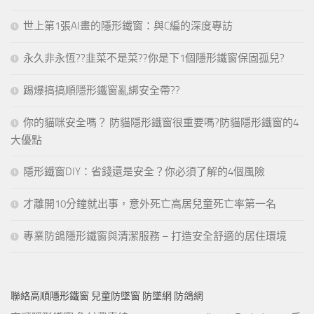
世上第1張AI畫的隱形鐵窗：與C編的深度專訪
永久非永恆??韭菜不是菜??你是下1個隱形鐵窗保固孤兒?
踢爆搞搞順隱形鐵窗亂綁安全帶??
你的貓咪安全嗎？ 防貓隱形鐵窗很重要嗎?防貓隱形鐵窗的4
大優點
隱形鐵窗DIY：省錢還是安全？你必須了解的4個風險
才離開10分鐘就出事，意外死亡高居兒童死亡率第一名
專業防鴿隱形鐵窗與清潔服務 – 打造安全舒適的居住環境
聯絡高順隱形鐵窗 兒童防墜窗 防墜網 防鴿網