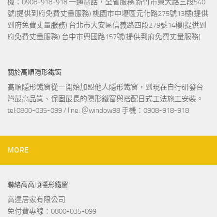
機：0908-918-918 一通電話，全省服務 新竹市東大路三段540
號(提供到府免費丈量服務) 桃園市中壢區元化路275號13樓(提供
到府免費丈量服務) 台北市大安區信義路四段279號14樓(提供到
府免費丈量服務) 台中市興國路157號(提供到府免費丈量服務)
關於高順隱形鐵窗
高順隱形鐵窗從一開始加盟他人隱形鐵窗，到現在自行研發台
灣最高品質、保固最長的隱形鐵窗與搭配日式工法施工安裝。
tel:0800-035-099 / line: ＠window98 手機：0908-918-918
MORE
聯絡高高順隱形鐵窗
高達居家有限公司
免付費專線：0800-035-099