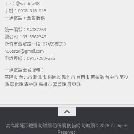
line：＠window98
手機：0908-918-918
一通電話，全省服務
統一編號：94087269
總公司：03-5362345
新竹市西濱路一段187號5樓之3
456tstar@gmail.com
申訴專線：0913-258-225
一通電話全省服務：
基隆市 台北市 新北市 桃園市 新竹市 台南市 苗栗縣 台中市 南投
縣 彰化縣 雲林縣 高雄市 嘉義縣 屏東縣
高高順隱形鐵窗 防墜網 防鴿網 防貓網 防盜網 © 2026. All Rights
Reserved.