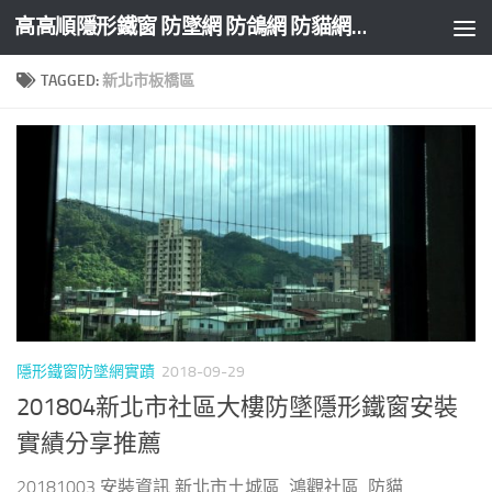
高高順隱形鐵窗 防墜網 防鴿網 防貓網 防盜網
Skip to content
TAGGED:
新北市板橋區
隱形鐵窗防墜網實蹟
2018-09-29
201804新北市社區大樓防墜隱形鐵窗安裝
實績分享推薦
20181003 安裝資訊 新北市土城區 鴻觀社區 防貓...