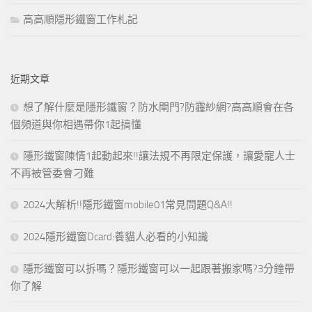
高高順隱形鐵窗工作札記
近期文章
想了解什麼是隱形鐵窗？防水閘門?防霾紗網?高高順會在各
個頻道與你相遇帶你1起搞懂
隱形鐵窗陳情1起動起來!!讓法規不再限定保護，讓愛寵人士
不再被管委會刁難
2024大解析!!隱形鐵窗mobile01常見問題Q&A!!
2024隱形鐵窗Dcard:養貓人必看的小知識
隱形鐵窗可以拆嗎？隱形鐵窗可以一起跟著搬家嗎?3分鐘帶
你了解