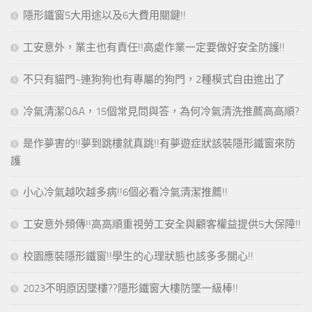
隱形鐵窗5大用途以及6大費用關鍵!!
工安意外，業主也有責任!!高處作業一定要做好安全防護!!
不只有貓門~連狗狗也有專屬的狗門，2種模式自由進出了
冷氣清潔Q&A，15個常見問與答，為何冷氣清洗推薦高高順?
是作夢害的!!夢到跳樓就真跳!!有夢遊症狀該裝隱形鐵窗來防
護
小心冷氣越吹越多病!!6個必看冷氣清潔推薦!!
工安意外頻傳!!高高順重視勞工安全與顧客權益提供5大保障!!
校園應裝隱形鐵窗!!學生的心理狀態也該多多關心!!
2023不明原因墜樓??隱形鐵窗大樓防墜一級棒!!