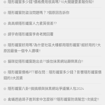
隱形鐵窗多少錢?價格費用很高嗎?10大關鍵要素報你知!!
隱形鐵窗防盜沒問題嗎？7個原因告訴你
高高順隱形鐵窗人力素質很差??
請宇奇隱形鐵窗李奇老闆回覆
隱形鐵窗好用嗎?為什麼社區大樓都用隱形鐵窗?超好用的7大
原因最後一個令人讚嘆!!
貓咪從隱形鐵窗跑出去??誤信抹黑網站顛倒黑白!!
隱形鐵窗價格PTT都在問：隱形鐵窗多少錢？影響隱形鐵窗價
錢的3大因素
隱形鐵窗八卦!!搞搞順與抹黑網站爭議懶人包2024
禽蟎透過鴿子進到家中怎麼辦??隱形鐵窗防鴿幫您1次搞定!!