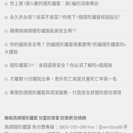
世上第1張AI畫的隱形鐵窗：與C編的深度專訪
永久非永恆??韭菜不是菜??你是下1個隱形鐵窗保固孤兒?
踢爆搞搞順隱形鐵窗亂綁安全帶??
你的貓咪安全嗎？ 防貓隱形鐵窗很重要嗎?防貓隱形鐵窗的4
大優點
隱形鐵窗DIY：省錢還是安全？你必須了解的4個風險
才離開10分鐘就出事，意外死亡高居兒童死亡率第一名
專業防鴿隱形鐵窗與清潔服務 – 打造安全舒適的居住環境
聯絡高順隱形鐵窗 兒童防墜窗 防墜網 防鴿網
高順隱形鐵窗 免付費專線：0800-035-099 line：@window98 手