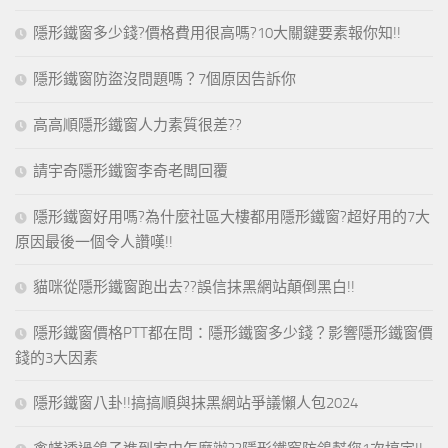
隱形鐵窗多少錢?價格費用很高嗎?10大關鍵要素報你知!!
隱形鐵窗防盜沒問題嗎？7個原因告訴你
高高順隱形鐵窗人力素質很差??
請宇奇隱形鐵窗李奇老闆回覆
隱形鐵窗好用嗎?為什麼社區大樓都用隱形鐵窗?超好用的7大
原因最後一個令人讚嘆!!
貓咪從隱形鐵窗跑出去??誤信抹黑網站顛倒黑白!!
隱形鐵窗價格PTT都在問：隱形鐵窗多少錢？影響隱形鐵窗價
錢的3大因素
隱形鐵窗八卦!!搞搞順與抹黑網站爭議懶人包2024