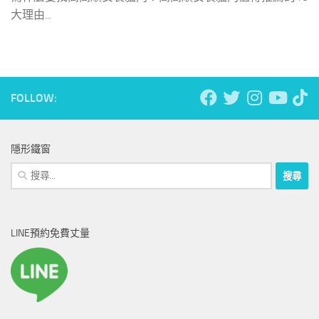
大理由...
FOLLOW:
隱形鐵窗
搜
尋
關
鍵
LINE預約免費丈量
字: