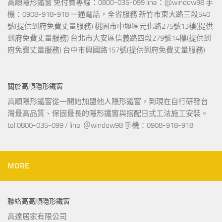
高順隱形鐵窗 免付費專線：0800-035-099 line：@window98 手
機：0908-918-918 一通電話，全省服務 新竹市東大路三段540
號(提供到府免費丈量服務) 桃園市中壢區元化路275號13樓(提供
到府免費丈量服務) 台北市大安區信義路四段279號14樓(提供到
府免費丈量服務) 台中市興國路157號(提供到府免費丈量服務)
關於高順隱形鐵窗
高順隱形鐵窗從一開始加盟他人隱形鐵窗，到現在自行研發台
灣最高品質、保固最長的隱形鐵窗與搭配日式工法施工安裝。
tel:0800-035-099 / line: ＠window98 手機：0908-918-918
MORE
聯絡高高順隱形鐵窗
高達居家有限公司