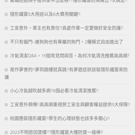
禽蟎透過鴿子進到家中怎麼辦??隱形鐵窗防鴿幫您1次搞定!!
隱形鐵窗5大用途以及6大費用關鍵!!
工安意外，業主也有責任!!高處作業一定要做好安全防護!!
不只有貓門~連狗狗也有專屬的狗門，2種模式自由進出了
冷氣清潔Q&A，15個常見問與答，為何冷氣清洗推薦高高順?
是作夢害的!!夢到跳樓就真跳!!有夢遊症狀該裝隱形鐵窗來防
護
小心冷氣越吹越多病!!6個必看冷氣清潔推薦!!
工安意外頻傳!!高高順重視勞工安全與顧客權益提供5大保障!!
校園應裝隱形鐵窗!!學生的心理狀態也該多多關心!!
2023不明原因墜樓??隱形鐵窗大樓防墜一級棒!!