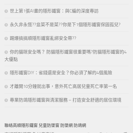
世上第1張AI畫的隱形鐵窗：與C編的深度專訪
永久非永恆??韭菜不是菜??你是下1個隱形鐵窗保固孤兒?
踢爆搞搞順隱形鐵窗亂綁安全帶??
你的貓咪安全嗎？ 防貓隱形鐵窗很重要嗎?防貓隱形鐵窗的4
大優點
隱形鐵窗DIY：省錢還是安全？你必須了解的4個風險
才離開10分鐘就出事，意外死亡高居兒童死亡率第一名
專業防鴿隱形鐵窗與清潔服務 – 打造安全舒適的居住環境
聯絡高順隱形鐵窗 兒童防墜窗 防墜網 防鴿網