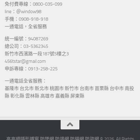
免付費專線：0800-035-099
line：＠window98
手機：0908-918-918
一通電話，全省服務
統一編號：94087269
總公司：03-5362345
新竹市西濱路一段187號5樓之3
456tstar@gmail.com
申訴專線：0913-258-225
一通電話全省服務：
基隆市 台北市 新北市 桃園市 新竹市 台南市 苗栗縣 台中市 南投
縣 彰化縣 雲林縣 高雄市 嘉義縣 屏東縣
高高順隱形鐵窗 防墜網 防鴿網 防貓網 防盜網 © 2026. All Rights