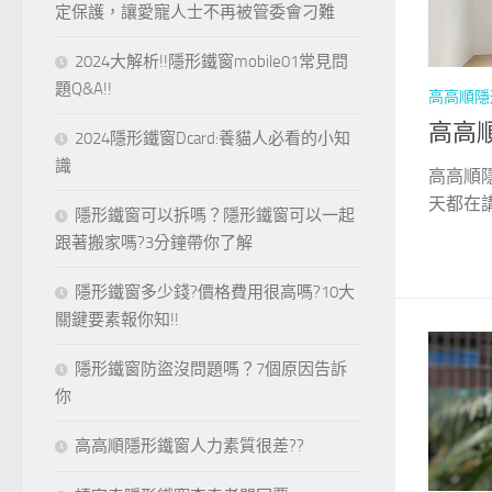
定保護，讓愛寵人士不再被管委會刁難
2024大解析!!隱形鐵窗mobile01常見問
題Q&A!!
高高順隱
高高
2024隱形鐵窗Dcard:養貓人必看的小知
識
高高順
天都在講
隱形鐵窗可以拆嗎？隱形鐵窗可以一起
跟著搬家嗎?3分鐘帶你了解
隱形鐵窗多少錢?價格費用很高嗎?10大
關鍵要素報你知!!
隱形鐵窗防盜沒問題嗎？7個原因告訴
你
高高順隱形鐵窗人力素質很差??