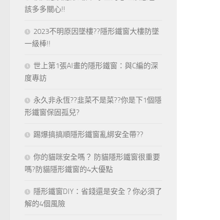
該多多關心!!
2023不明原因墜樓??隱形鐵窗大樓防墜
一級棒!!
世上第1張AI畫的隱形鐵窗：與C編的深
度專訪
永久非永恆??韭菜不是菜??你是下1個隱
形鐵窗保固孤兒?
踢爆搞搞順隱形鐵窗亂綁安全帶??
你的貓咪安全嗎？ 防貓隱形鐵窗很重要
嗎?防貓隱形鐵窗的4大優點
隱形鐵窗DIY：省錢還是安全？你必須了
解的4個風險