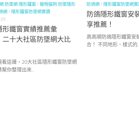
網 防墜網 隱形鐵窗
/
寵物貓狗 防墜隱形
防鴿網
/
隱形鐵窗防墜網實
鴿網
/
隱形鐵窗防墜網實蹟
防鴿隱形鐵窗安
-25
享推薦！
隱形鐵窗實績推薦彙
高高順防鴿隱形鐵窗安
！二十大社區防墜網大比
合！ 不同地形、樣式的..
！
親看這邊，20大社區隱形鐵窗防墜網
幫你整理出來...