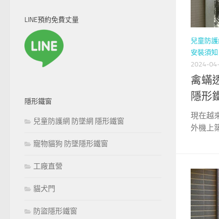
關
鍵
LINE預約免費丈量
字:
兒童防護
安裝須知
2024-04
禽蟎
隱形鐵
隱形鐵窗
現在越
兒童防護網 防墜網 隱形鐵窗
外機上築
寵物貓狗 防墜隱形鐵窗
工廠直營
貓犬門
防盜隱形鐵窗