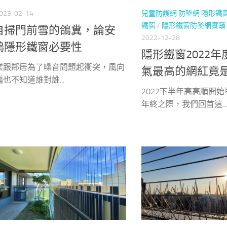
023-02-14
兒童防護網 防墜網 隱形鐵
鐵窗
/
隱形鐵窗防墜網實蹟
自掃門前雪的鴿糞，論安
2022-12-28
鴿隱形鐵窗必要性
隱形鐵窗2022
棠跟鄰居為了噪音問題起衝突，風向
氣最高的網紅竟是
也不知道誰對誰...
2022下半年高高順開
年終之際，我們回首這...