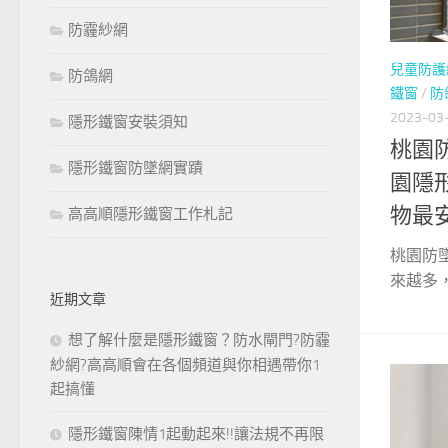
防霾紗網
兒童防護
防鴿網
鐵窗
/
防
2023-03
隱形鐵窗安裝須知
桃園
隱形鐵窗防墜網實蹟
園隱形
物最
高高順隱形鐵窗工作札記
桃園防
來越多，
近期文章
想了解什麼是隱形鐵窗？防水閘門?防霾
紗網?高高順會在各個頻道與你相遇帶你1
起搞懂
隱形鐵窗陳情1起動起來!!讓法規不再限