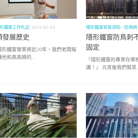
形鐵窗工作札記
2023-02-23
隱形鐵窗安裝須知
/
防鴿網
順發展歷史
隱形鐵窗防鳥刺
固定
隱形鐵窗營業將近20年，我們老闆每
他和高高順的...
『隱形鐵窗的專業在哪
講！』 元宵後我們幫某..