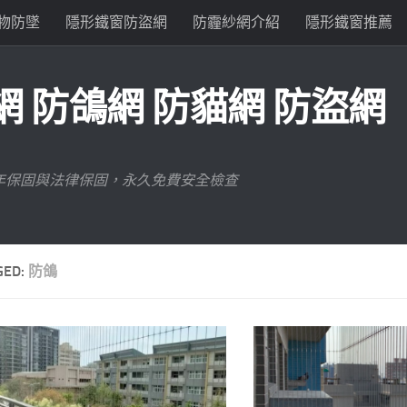
物防墜
隱形鐵窗防盜網
防霾紗網介紹
隱形鐵窗推薦
 防鴿網 防貓網 防盜網
年保固與法律保固，永久免費安全檢查
GED:
防鴿