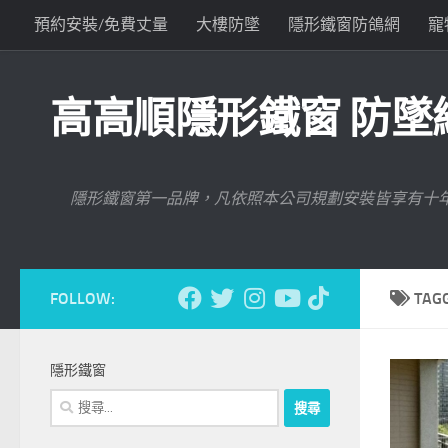
預約安裝/免費丈量
大樓防墜
隱形鐵窗防鴿網
寵
Skip to content
與高高順聯絡
高高順隱形鐵窗 防墜網
隱形鐵窗第一品牌，凡依照本公司規劃安裝皆享有十
FOLLOW:
TAG
隱形鐵窗
搜
尋