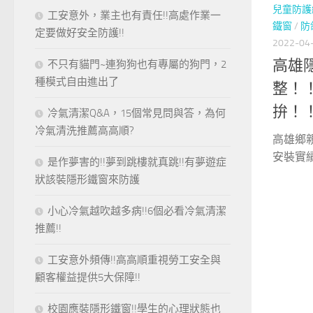
兒童防護
工安意外，業主也有責任!!高處作業一
鐵窗
/
防
定要做好安全防護!!
2022-04
高雄
不只有貓門~連狗狗也有專屬的狗門，2
種模式自由進出了
整！
拚！
冷氣清潔Q&A，15個常見問與答，為何
冷氣清洗推薦高高順?
高雄鄉
安裝實績
是作夢害的!!夢到跳樓就真跳!!有夢遊症
狀該裝隱形鐵窗來防護
小心冷氣越吹越多病!!6個必看冷氣清潔
推薦!!
工安意外頻傳!!高高順重視勞工安全與
顧客權益提供5大保障!!
校園應裝隱形鐵窗!!學生的心理狀態也