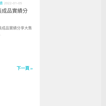
蹟
2022-01-05
裝成品實績分
裝成品實績分享大集
.
下一頁 »