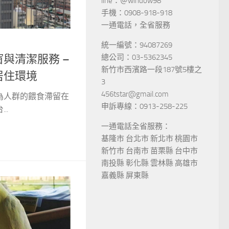
line：＠window98
手機：0908-918-918
一通電話，全省服務
統一編號：94087269
總公司：03-5362345
與清潔服務 –
新竹市西濱路一段187號5樓之
居住環境
3
456tstar@gmail.com
為人群的餵食滯留在
申訴專線：0913-258-225
..
一通電話全省服務：
基隆市 台北市 新北市 桃園市
新竹市 台南市 苗栗縣 台中市
南投縣 彰化縣 雲林縣 高雄市
嘉義縣 屏東縣