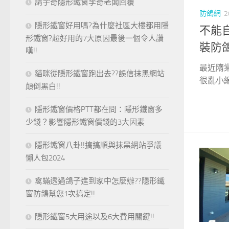
請宇奇隱形鐵窗李奇老闆回覆
防鴿網
2
隱形鐵窗好用嗎?為什麼社區大樓都用隱
不能
形鐵窗?超好用的7大原因最後一個令人讚
裝防
嘆!!
最近隋
貓咪從隱形鐵窗跑出去??誤信抹黑網站
很亂小編
顛倒黑白!!
隱形鐵窗價格PTT都在問：隱形鐵窗多
少錢？影響隱形鐵窗價錢的3大因素
隱形鐵窗八卦!!搞搞順與抹黑網站爭議
懶人包2024
禽蟎透過鴿子進到家中怎麼辦??隱形鐵
窗防鴿幫您1次搞定!!
隱形鐵窗5大用途以及6大費用關鍵!!