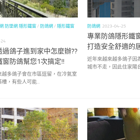
網 防墜網 隱形鐵窗
/
防鴿網
/
隱形鐵窗
防鴿網
2023-04-25
專業防鴿隱形鐵窗
-24
打造安全舒適的
透過鴿子進到家中怎麼辦??
近年來越來越多鴿子因
窗防鴿幫您1次搞定!!
城市不走，因此住家陽台.
來越多鴿子會在市區逗留，在冷氣室
槽，有些人可能...