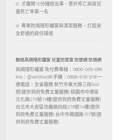
才離開10分鐘就出事，意外死亡高居兒
童死亡率第一名
專業防鴿隱形鐵窗與清潔服務 – 打造安
全舒適的居住環境
聯絡高順隱形鐵窗 兒童防墜窗 防墜網 防鴿網
高順隱形鐵窗 免付費專線：0800-035-099
line：@window98 手機：0908-918-918 一
通電話，全省服務 新竹市東大路三段540
號(提供到府免費丈量服務) 桃園市中壢區
元化路275號13樓(提供到府免費丈量服務)
台北市大安區信義路四段279號14樓(提供
到府免費丈量服務) 台中市興國路157號(提
供到府免費丈量服務)