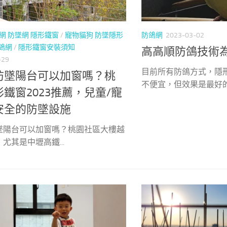
網 防墜網 隱形鐵窗
/
寵物貓狗 防墜隱形
防鴿網
2023-03-02
鴿網
/
隱形鐵窗安裝須知
高高順防鴿技術
-29
目前所有防鴿方式，隱
防墜陽台可以加窗嗎？桃
不便宜，但效果是最好的.
鐵窗2023推薦，兒童/寵
安全的防墜設施
墜陽台可以加窗嗎？桃園社區大樓越
尤其是中壢高鐵...