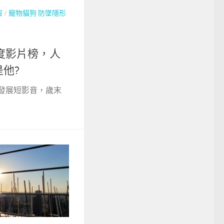
窗
/
寵物貓狗 防墜隱形
年度影片榜，人
他?
始發展短影音，歲末