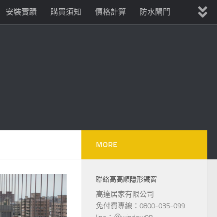
安裝實蹟
購買須知
價格計算
防水閘門
MORE
聯絡高高順隱形鐵窗
高達居家有限公司
免付費專線：0800-035-099