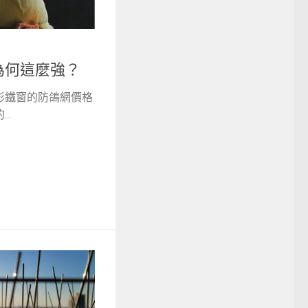
為何這麼強？
形鐵窗的防鴿網價格
..