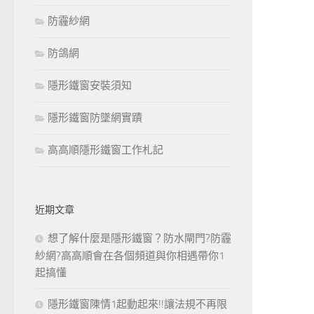
防霾紗網
防鴿網
隱形鐵窗安裝須知
隱形鐵窗防墜網實蹟
高高順隱形鐵窗工作札記
近期文章
想了解什麼是隱形鐵窗？防水閘門?防霾
紗網?高高順會在各個頻道與你相遇帶你1
起搞懂
隱形鐵窗陳情1起動起來!!讓法規不再限