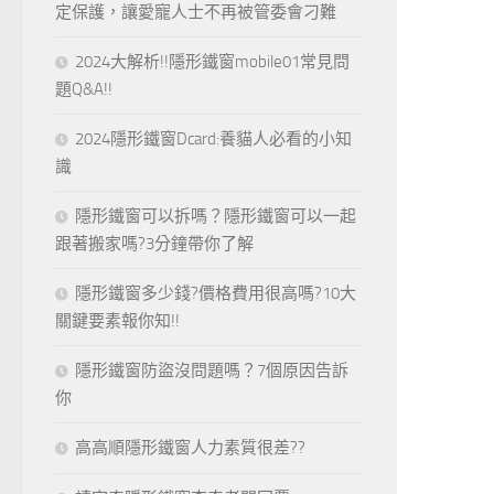
定保護，讓愛寵人士不再被管委會刁難
2024大解析!!隱形鐵窗mobile01常見問
題Q&A!!
2024隱形鐵窗Dcard:養貓人必看的小知
識
隱形鐵窗可以拆嗎？隱形鐵窗可以一起
跟著搬家嗎?3分鐘帶你了解
隱形鐵窗多少錢?價格費用很高嗎?10大
關鍵要素報你知!!
隱形鐵窗防盜沒問題嗎？7個原因告訴
你
高高順隱形鐵窗人力素質很差??