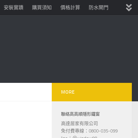
安裝實蹟
購買須知
價格計算
防水閘門
MORE
聯絡高高順隱形鐵窗
高達居家有限公司
免付費專線：0800-035-099