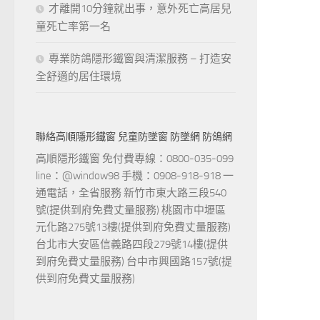
才離開10分鐘就出事，意外死亡高居兒
童死亡率第一名
專業防鴿隱形鐵窗與清潔服務 – 打造安
全舒適的居住環境
聯絡高順隱形鐵窗 兒童防墜窗 防墜網 防鴿網
高順隱形鐵窗 免付費專線：0800-035-099
line：@window98 手機：0908-918-918 一
通電話，全省服務 新竹市東大路三段540
號(提供到府免費丈量服務) 桃園市中壢區
元化路275號13樓(提供到府免費丈量服務)
台北市大安區信義路四段279號14樓(提供
到府免費丈量服務) 台中市興國路157號(提
供到府免費丈量服務)