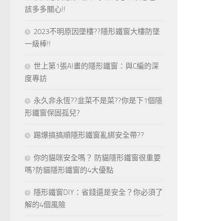
該多多關心!!
2023不明原因墜樓??隱形鐵窗大樓防墜
一級棒!!
世上第1張AI畫的隱形鐵窗：與C編的深
度專訪
永久非永恆??韭菜不是菜??你是下1個隱
形鐵窗保固孤兒?
踢爆搞搞順隱形鐵窗亂綁安全帶??
你的貓咪安全嗎？ 防貓隱形鐵窗很重要
嗎?防貓隱形鐵窗的4大優點
隱形鐵窗DIY：省錢還是安全？你必須了
解的4個風險