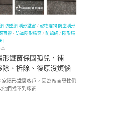
網 防墜網 隱形鐵窗
/
寵物貓狗 防墜隱形
廠直營
/
防盜隱形鐵窗
/
防鴿網
/
隱形鐵
知
-29
隱形鐵窗保固孤兒，補
移除、拆除、復原沒煩惱
多家隱形鐵窗客戶，因為廠商惡性倒
他們找不到廠商...