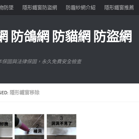
物防墜
隱形鐵窗防盜網
防霾紗網介紹
隱形鐵窗推薦
 防鴿網 防貓網 防盜網
年保固與法律保固，永久免費安全檢查
GED:
隱形鐵窗移除