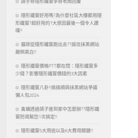
請宇奇隱形鐵窗李奇老闆回覆
隱形鐵窗好用嗎?為什麼社區大樓都用隱
形鐵窗?超好用的7大原因最後一個令人讚
嘆!!
貓咪從隱形鐵窗跑出去??誤信抹黑網站
顛倒黑白!!
隱形鐵窗價格PTT都在問：隱形鐵窗多
少錢？影響隱形鐵窗價錢的3大因素
隱形鐵窗八卦!!搞搞順與抹黑網站爭議
懶人包2024
禽蟎透過鴿子進到家中怎麼辦??隱形鐵
窗防鴿幫您1次搞定!!
隱形鐵窗5大用途以及6大費用關鍵!!