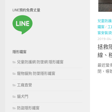
關
鍵
LINE預約免費丈量
字:
兒童防護
鐵窗
/
工
窗安裝須
2019-04
拯救
隱形鐵窗
線、
兒童防護網 防墜網 隱形鐵窗
最近蠻
閉，導致
寵物貓狗 防墜隱形鐵窗
工廠直營
貓犬門
防盜隱形鐵窗