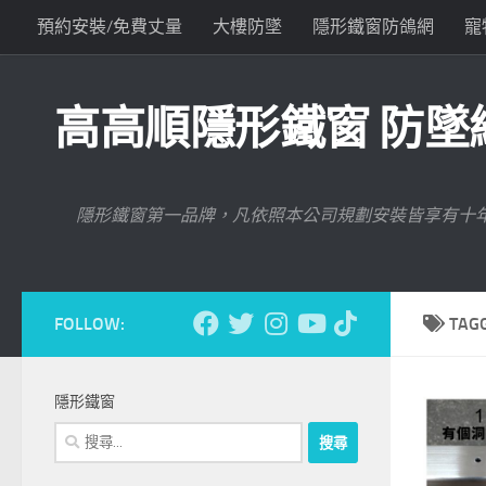
預約安裝/免費丈量
大樓防墜
隱形鐵窗防鴿網
寵
Skip to content
與高高順聯絡
高高順隱形鐵窗 防墜網
隱形鐵窗第一品牌，凡依照本公司規劃安裝皆享有十
FOLLOW:
TAG
隱形鐵窗
搜
尋