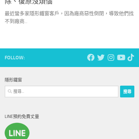
除、復原沒煩惱
最近蠻多家隱形鐵窗客戶，因為廠商惡性倒閉，導致他們找
不到廠商...
FOLLOW:
隱形鐵窗
搜
尋
關
鍵
LINE預約免費丈量
字: