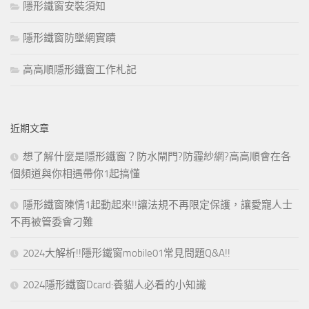
隱形鐵窗安裝須知
隱形鐵窗防墜網實蹟
高高順隱形鐵窗工作札記
近期文章
想了解什麼是隱形鐵窗？防水閘門?防霾紗網?高高順會在各
個頻道與你相遇帶你1起搞懂
隱形鐵窗陳情1起動起來!!讓法規不再限定保護，讓愛寵人士
不再被管委會刁難
2024大解析!!隱形鐵窗mobile01常見問題Q&A!!
2024隱形鐵窗Dcard:養貓人必看的小知識