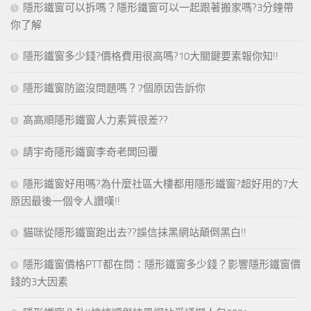
隱形鐵窗可以拆嗎？隱形鐵窗可以一起跟著搬家嗎?3分鐘帶
你了解
隱形鐵窗多少錢?價格費用很高嗎?10大關鍵要素報你知!!
隱形鐵窗防盜沒問題嗎？7個原因告訴你
高高順隱形鐵窗人力素質很差??
請宇奇隱形鐵窗李奇老闆回覆
隱形鐵窗好用嗎?為什麼社區大樓都用隱形鐵窗?超好用的7大
原因最後一個令人讚嘆!!
貓咪從隱形鐵窗跑出去??誤信抹黑網站顛倒黑白!!
隱形鐵窗價格PTT都在問：隱形鐵窗多少錢？影響隱形鐵窗價
錢的3大因素