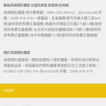
聯絡高順隱形鐵窗 兒童防墜窗 防墜網 防鴿網
高順隱形鐵窗 免付費專線：0800-035-099 line：@window98 手
機：0908-918-918 一通電話，全省服務 新竹市東大路三段540
號(提供到府免費丈量服務) 桃園市中壢區元化路275號13樓(提供
到府免費丈量服務) 台北市大安區信義路四段279號14樓(提供到
府免費丈量服務) 台中市興國路157號(提供到府免費丈量服務)
關於高順隱形鐵窗
高順隱形鐵窗從一開始加盟他人隱形鐵窗，到現在自行研發台
灣最高品質、保固最長的隱形鐵窗與搭配日式工法施工安裝。
tel:0800-035-099 / line: ＠window98 手機：0908-918-918
MORE