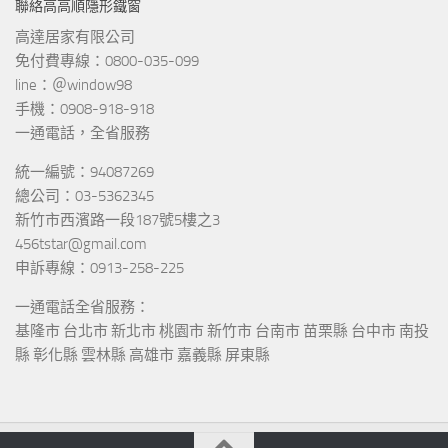
聯絡高高順隱形鐵窗
高達居家有限公司
免付費專線：0800-035-099
line：＠window98
手機：0908-918-918
一通電話，全省服務
統一編號：94087269
總公司：03-5362345
新竹市西濱路一段187號5樓之3
456tstar@gmail.com
申訴專線：0913-258-225
一通電話全省服務：
基隆市 台北市 新北市 桃園市 新竹市 台南市 苗栗縣 台中市 南投
縣 彰化縣 雲林縣 高雄市 嘉義縣 屏東縣