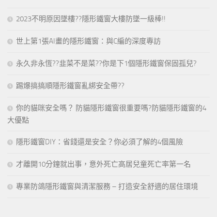
2023不明原因墜樓??隱形鐵窗大樓防墜一級棒!!
世上第1張AI畫的隱形鐵窗：與C編的深度專訪
永久非永恆??韭菜不是菜??你是下1個隱形鐵窗保固孤兒?
踢爆搞搞順隱形鐵窗亂綁安全帶??
你的貓咪安全嗎？ 防貓隱形鐵窗很重要嗎?防貓隱形鐵窗的4
大優點
隱形鐵窗DIY：省錢還是安全？你必須了解的4個風險
才離開10分鐘就出事，意外死亡高居兒童死亡率第一名
專業防鴿隱形鐵窗與清潔服務 – 打造安全舒適的居住環境