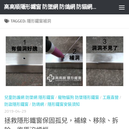
高高順隱形鐵窗 防墜網 防鴿網 防貓網 防盜網
Skip to content
TAGGED:
隱形鐵窗補洞
兒童防護網 防墜網 隱形鐵窗
/
寵物貓狗 防墜隱形鐵窗
/
工廠直營
/
防盜隱形鐵窗
/
防鴿網
/
隱形鐵窗安裝須知
2019-04-29
拯救隱形鐵窗保固孤兒，補線、移除、拆