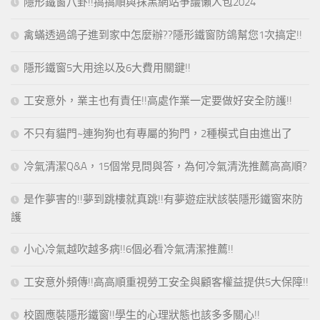
隱形鐵窗八卦!!搞搞順與抹黑網站爭議懶人包2024
禽蟎透過鴿子進到家中怎麼辦??隱形鐵窗防鴿幫您1次搞定!!
隱形鐵窗5大用途以及6大費用關鍵!!
工安意外，業主也有責任!!高處作業一定要做好安全防護!!
不只有貓門~連狗狗也有專屬的狗門，2種模式自由進出了
冷氣清潔Q&A，15個常見問與答，為何冷氣清洗推薦高高順?
是作夢害的!!夢到跳樓就真跳!!有夢遊症狀該裝隱形鐵窗來防
護
小心冷氣越吹越多病!!6個必看冷氣清潔推薦!!
工安意外頻傳!!高高順重視勞工安全與顧客權益提供5大保障!!
校園應裝隱形鐵窗!!學生的心理狀態也該多多關心!!