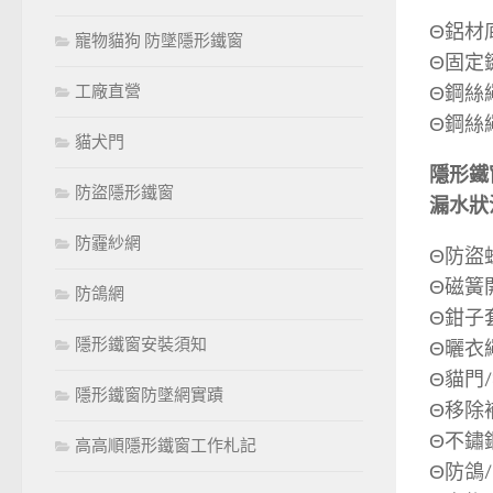
Θ鋁材
寵物貓狗 防墜隱形鐵窗
Θ固定
Θ鋼絲
工廠直營
Θ鋼絲
貓犬門
隱形鐵
防盜隱形鐵窗
漏水狀
防霾紗網
Θ防盜
Θ磁簧
防鴿網
Θ鉗子
隱形鐵窗安裝須知
Θ曬衣
Θ貓門
隱形鐵窗防墜網實蹟
Θ移除
Θ不鏽
高高順隱形鐵窗工作札記
Θ防鴿