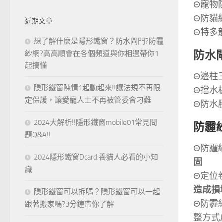
Θ寵物
Θ防貓
近期文章
Θ特多
想了解什麼是隱形鐵窗？防水閘門?防霾
防水
紗網?高高順會在各個頻道與你相遇帶你1
起搞懂
Θ邊柱
隱形鐵窗陳情1起動起來!!讓法規不再限
Θ擋水
定保護，讓愛寵人士不再被管委會刁難
Θ防水
2024大解析!!隱形鐵窗mobile01常見問
防霾
題Q&A!!
Θ防霾
2024隱形鐵窗Dcard:養貓人必看的小知
固
識
Θ定位
造成損
隱形鐵窗可以拆嗎？隱形鐵窗可以一起
Θ防霾
跟著搬家嗎?3分鐘帶你了解
整方式