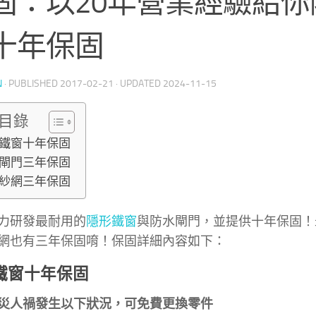
固：以20年營業經驗給你
十年保固
N
· PUBLISHED
2017-02-21
· UPDATED
2024-11-15
目錄
鐵窗十年保固
閘門三年保固
紗網三年保固
力研發最耐用的
隱形鐵窗
與防水閘門，並提供十年保固！
網也有三年保固唷！保固詳細內容如下：
鐵窗十年保固
災人禍發生以下狀況，可免費更換零件