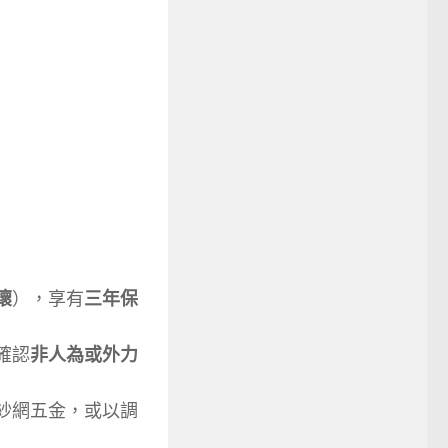
壞
），享有
三年保
確認
非人為或外力
紗網五金，或以調