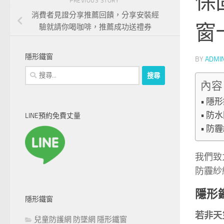
保
PREVIOUS STORY
消費者見證分享推薦回饋，分享安裝經
窗
驗就請你喝咖啡，推薦成功送禮券
隱形鐵窗
BY
ADMI
搜
尋
內容
關
隱形
鍵
防水
LINE預約免費丈量
字:
防霾
我們致
防霾紗
隱形
隱形鐵窗
若非天
兒童防護網 防墜網 隱形鐵窗