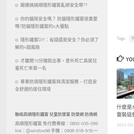
高高順
踢爆搞搞順隱形鐵窗亂綁安全帶??
市話：08
你的貓咪安全嗎？ 防貓隱形鐵窗很重要
手機：09
嗎?防貓隱形鐵窗的4大優點
line:
隱形鐵窗DIY：省錢還是安全？你必須了
隱形鐵
解的4個風險
基隆市
縣
高雄
才離開10分鐘就出事，意外死亡高居兒
童死亡率第一名
專業防鴿隱形鐵窗與清潔服務 – 打造安
全舒適的居住環境
Tags:
聯絡高順隱形鐵窗 兒童防墜窗 防墜網 防鴿網
YOU
高順隱形鐵窗 免付費專線：0800-035-099
line：@window98 手機：0908-918-918 一