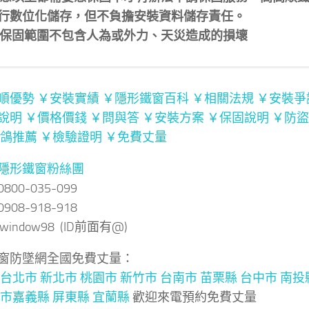
隱形鐵窗.貓門.防霾紗網安裝實績
時效依保固卡記載之日期
意以上都需要憑保固卡才有辦法申請保固服務，高高順
行數位化儲存，但不負擔安裝資料儲存責任。
保固範圍不包含人為或外力、天災造成的損壞
順優勢
￥安裝實績
￥隱形鐵窗百科
￥相關法規
￥安裝爭
說明
￥價格價錢
￥問與答
￥安裝方案
￥保固說明
￥防盜
鴿推薦
￥檢驗證明
￥免費丈量