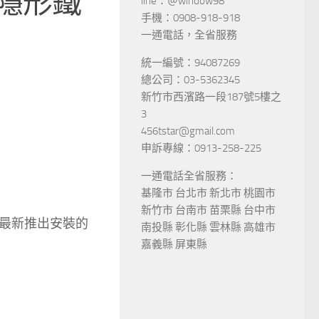
隱形鐵
line：＠window98
手機：0908-918-918
一通電話，全省服務
統一編號：94087269
總公司：03-5362345
新竹市西濱路一段187號5樓之
3
456tstar@gmail.com
申訴專線：0913-258-225
一通電話全省服務：
基隆市 台北市 新北市 桃園市
新竹市 台南市 苗栗縣 台中市
最新推出安裝的
南投縣 彰化縣 雲林縣 高雄市
嘉義縣 屏東縣