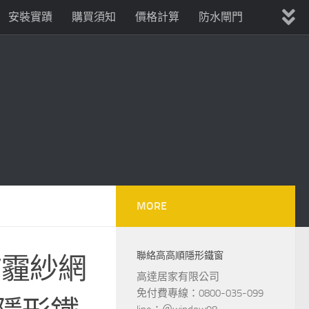
安裝實蹟
購買須知
價格計算
防水閘門
MORE
聯絡高高順隱形鐵窗
防霾紗網
高達居家有限公司
免付費專線：0800-035-099