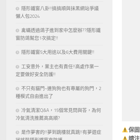
隱形鐵窗八卦!!搞搞順與抹黑網站爭議
懶人包2024
禽蟎透過鴿子進到家中怎麼辦??隱形鐵
窗防鴿幫您1次搞定!!
隱形鐵窗5大用途以及6大費用關鍵!!
工安意外，業主也有責任!!高處作業一
定要做好安全防護!!
不只有貓門~連狗狗也有專屬的狗門，2
種模式自由進出了
冷氣清潔Q&A，15個常見問與答，為何
冷氣清洗推薦高高順?
是作夢害的!!夢到跳樓就真跳!!有夢遊症