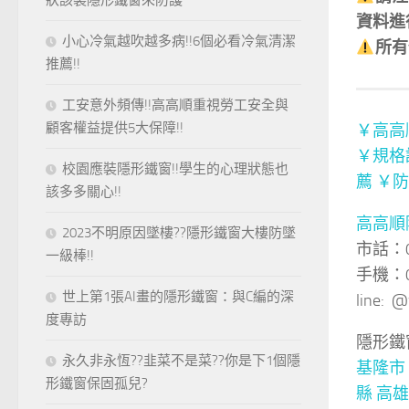
狀該裝隱形鐵窗來防護
小心冷氣越吹越多病!!6個必看冷氣清潔
推薦!!
工安意外頻傳!!高高順重視勞工安全與
顧客權益提供5大保障!!
保固
校園應裝隱形鐵窗!!學生的心理狀態也
請注
該多多關心!!
資料進
2023不明原因墜樓??隱形鐵窗大樓防墜
所有
一級棒!!
世上第1張AI畫的隱形鐵窗：與C編的深
度專訪
￥高高
￥規格
永久非永恆??韭菜不是菜??你是下1個隱
薦
￥防
形鐵窗保固孤兒?