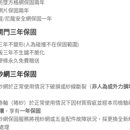
防墜方格網保固兩年
網片保固兩年
龍/尼龍安全網保固一年
閘門三年保固
三年不變形(人為碰撞不在保固範圍)
板三年不生鏽不脆化
膠條永久免費贈送
紗網
三年保固
紗網於正常使用情況下破損或紗線斷裂（
非人為或外力損
卷軸（捲紗）於正常使用情況下因材質瑕疵並經本司檢驗
壞
，享有
一年保固
紗網保固服務將視紗網或五金配件故障狀況，採更換全新
處理