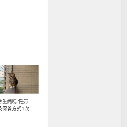
縣
彰化縣
雲林