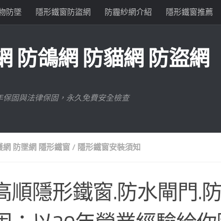
物防墜
隱形鐵窗防盜網
防霾紗網介紹
隱形鐵窗推薦
 防鴿網 防貓網 防盜網
年保固與法律保固，永久免費安全檢查
網 防墜網 隱形鐵窗
/
隱形鐵窗安裝須知
高順隱形鐵窗.防水閘門.