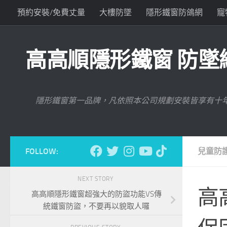
預約安裝/免費丈量
大樓防墜
隱形鐵窗防鴿網
寵
Skip to content
與高高順聯絡
高高順隱形鐵窗 防墜網
隱形鐵窗第一品牌，凡依照本公司規劃安裝皆享有十
FOLLOW:
兒童防護
NEXT STORY
高
高高順隱形鐵窗超強大的防盜功能VS傳
統鐵窗防盜，不要再以貌取人囉