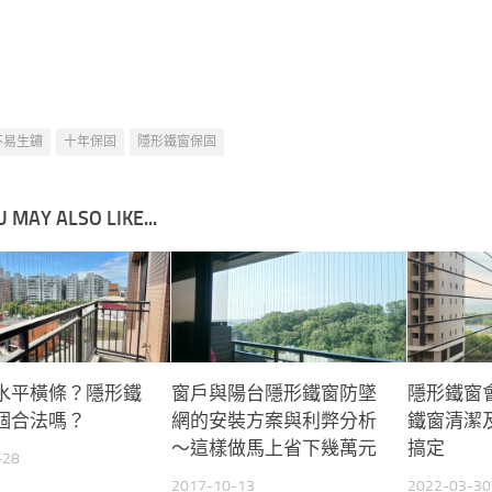
隱形鐵窗粉絲團
00-035-099
08-918-918
 @window98 (ID前面有@)
窗防墜網全國免費丈量：
台北市
新北市
桃園市
新竹市
台南市
苗栗縣
台中市
南投
市
嘉義縣
屏東縣
宜蘭縣
歡迎來電預約免費丈量
不易生鏽
十年保固
隱形鐵窗保固
 MAY ALSO LIKE...