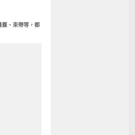
邊蓋、束帶等，
都