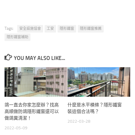
Tags:
安全設施協會
工安
隱形鐵窗
隱形鐵窗推薦
隱形鐵窗補助
YOU MAY ALSO LIKE...
鴿一直去你家怎麼辦？找高
什麼是水平橫條？隱形鐵窗
高順做防鴿隱形鐵窗還可以
裝這個合法嗎？
做鴿糞清潔！
2022-03-28
2022-05-09