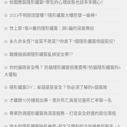
校園應裝隱形鐵窗!!學生的心理狀態也該多多關心!!
2023不明原因墜樓??隱形鐵窗大樓防墜一級棒!!
世上第1張AI畫的隱形鐵窗：與C編的深度專訪
永久非永恆??韭菜不是菜??你是下1個隱形鐵窗保固孤兒?
踢爆搞搞順隱形鐵窗亂綁安全帶??
你的貓咪安全嗎？ 防貓隱形鐵窗很重要嗎?防貓隱形鐵窗的4
大優點
隱形鐵窗DIY：省錢還是安全？你必須了解的4個風險
才離開10分鐘就出事，意外死亡高居兒童死亡率第一名
專業防鴿隱形鐵窗與清潔服務 – 打造安全舒適的居住環境
強大的隱形鐵窗快拆神器-安全又便利的冷氣維修好幫手，5