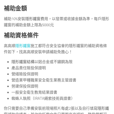
補助金額
補助10%安裝
隱形鐵窗
費用，以發票或收據金額為準，每戶隱形
鐵窗的補助金額上限為5000元
補助資格條件
高高順
隱形鐵窗
施工都符合安全協會的隱形鐵窗的補助資格條
件如下，找高高順安裝申請補助免擔心！
隱形鐵窗結構
以鋁合金或不鏽鋼為限
產品責任險投保證明
營繕險投保證明
營造業甲種職業安全衛生業務主管證書
勞建保投保證明
一般安全衛生教育結業證書
蜘蛛人執照（IRATA繩索技術員證書）
你只需要自己準備安裝前現場照片每處2張以及自行填寫
隱形鐵