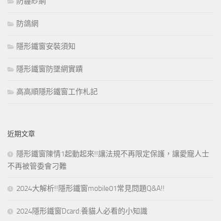
防霾紗網
防鴿網
隱形鐵窗安裝須知
隱形鐵窗防墜網實蹟
高高順隱形鐵窗工作札記
近期文章
隱形鐵窗陳情1起動起來!!讓法規不再限定保護，讓愛寵人士
不再被管委會刁難
2024大解析!!隱形鐵窗mobile01常見問題Q&A!!
2024隱形鐵窗Dcard:養貓人必看的小知識