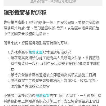
危險地形施工一律穿戴全身式安全帶
隱形鐵窗補助流程
先申請再安裝！
審核通過後一個月內安裝完畢，並提供安裝後
現場照片每處2張、
隱形鐵窗
收據/發票，以及匯款帳戶資訊給
中華民國安全設施促進協會。
簡單來說，想要獲得隱形鐵窗補助的可以：
先找高高順
免費丈量
尺寸確認現場狀況
接著請高高順給你施工廠商與人員所需文件後，自行將所
有申請資料一起Email到中華民國安全設施促進協會申請補
助
等待安全協會審核通過後立即通知高高順安排施工日期
隱形鐵窗完工後將安裝後現場照片每處2張、收據/發票、
匯款帳戶資訊給安全協會
小提醒：審核通過後
隱形鐵窗
需在1個月內完工，一旦確認可以
補助務必馬上通知高高順安排施工唷！安全協會保留施工當日