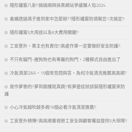
隱形鐵窗八卦!!搞搞順與抹黑網站爭議懶人包2024
禽蟎透過鴿子進到家中怎麼辦??隱形鐵窗防鴿幫您1次搞定!!
隱形鐵窗5大用途以及6大費用關鍵!!
工安意外，業主也有責任!!高處作業一定要做好安全防護!!
不只有貓門~連狗狗也有專屬的狗門，2種模式自由進出了
冷氣清潔Q&A，15個常見問與答，為何冷氣清洗推薦高高順?
是作夢害的!!夢到跳樓就真跳!!有夢遊症狀該裝隱形鐵窗來防
護
小心冷氣越吹越多病!!6個必看冷氣清潔推薦!!
工安意外頻傳!!高高順重視勞工安全與顧客權益提供5大保障!!