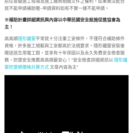
前往查驗施工現場及施工廠商相關文件之權利，如果無法配合
就不能申請補助喔~申請資料如有不實一樣不能申請。
※補助計畫詳細資訊與內容以中華民國安全設施促進協會為
主！
高高順
隱形鐵窗
平常就十分注重工安條件，不僅符合補助條件
資格，許多施工規範與工安都高於法規要求。隱形鐵窗安裝後
贈送逃生用電工鉗，並享有十年保固以及永久免費安全檢查服
務，防墜安全推薦高高順最安心！*安全檢查詳細資訊以
隱形鐵
窗防墜網價格計算方式
文章內容為主*