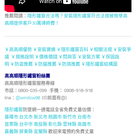
推薦閱讀：
隱形鐵窗合法嗎？安裝隱形鐵窗符合法規被檢舉高
高順提供客戶30萬律師費！
￥高高順優勢
￥安裝實績
￥隱形鐵窗百科
￥相關法規
￥安裝爭
議
￥規格說明
￥價格價錢
￥問與答
￥安裝方案
￥保固說
明
￥防盜推薦
￥防貓推薦
￥防鴿推薦
￥隱形鐵窗結構圖
高高順隱形鐵窗粉絲團
高高順隱形鐵窗服務專線
市話：0800-035-099 手機： 0908-918-918
line：
@window98
(ID前面有@)
隱形鐵窗
防墜網一通電話全省免費丈量估價：
基隆市
台北市
新北市
桃園市
新竹市
台南市
苗栗縣
台中市
南投縣
彰化縣
雲林縣
高雄市
嘉義縣
屏東縣
宜蘭縣
歡迎來電預約免費丈量