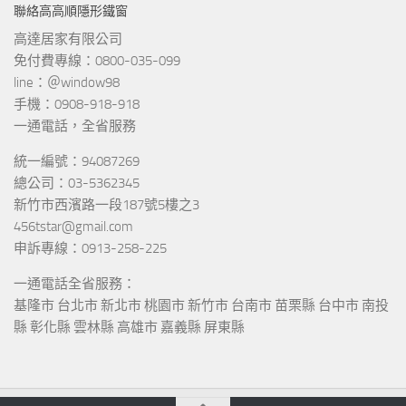
聯絡高高順隱形鐵窗
高達居家有限公司
免付費專線：0800-035-099
line：＠window98
手機：0908-918-918
一通電話，全省服務
統一編號：94087269
總公司：03-5362345
新竹市西濱路一段187號5樓之3
456tstar@gmail.com
申訴專線：0913-258-225
一通電話全省服務：
基隆市 台北市 新北市 桃園市 新竹市 台南市 苗栗縣 台中市 南投
縣 彰化縣 雲林縣 高雄市 嘉義縣 屏東縣