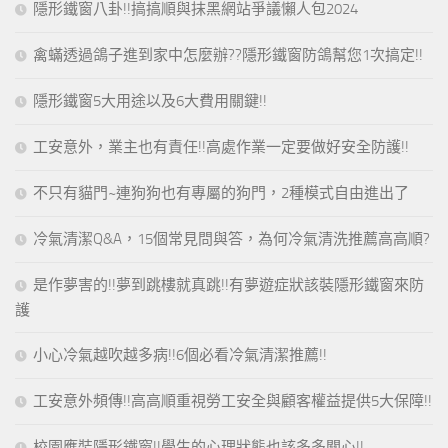
隱形鐵窗八卦!!搞搞順與抹黑網站爭議懶人包2024
禽蟎透過鴿子進到家中怎麼辦??隱形鐵窗防鴿幫您1次搞定!!
隱形鐵窗5大用途以及6大費用關鍵!!
工安意外，業主也有責任!!高處作業一定要做好安全防護!!
不只有貓門~連狗狗也有專屬的狗門，2種模式自由進出了
冷氣清潔Q&A，15個常見問與答，為何冷氣清洗推薦高高順?
是作夢害的!!夢到跳樓就真跳!!有夢遊症狀該裝隱形鐵窗來防
護
小心冷氣越吹越多病!!6個必看冷氣清潔推薦!!
工安意外頻傳!!高高順重視勞工安全與顧客權益提供5大保障!!
校園應裝隱形鐵窗!!學生的心理狀態也該多多關心!!