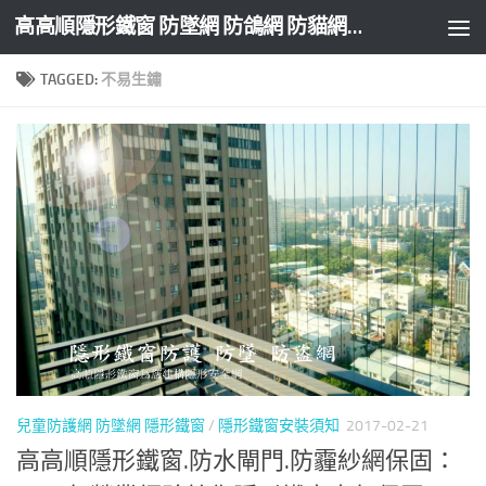
高高順隱形鐵窗 防墜網 防鴿網 防貓網 防盜網
Skip to content
TAGGED:
不易生鏽
兒童防護網 防墜網 隱形鐵窗
/
隱形鐵窗安裝須知
2017-02-21
高高順隱形鐵窗.防水閘門.防霾紗網保固：