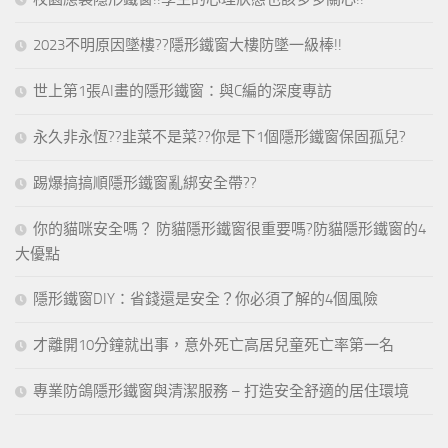
2023不明原因墜樓??隱形鐵窗大樓防墜一級棒!!
世上第1張AI畫的隱形鐵窗：與C編的深度專訪
永久非永恆??韭菜不是菜??你是下1個隱形鐵窗保固孤兒?
踢爆搞搞順隱形鐵窗亂綁安全帶??
你的貓咪安全嗎？ 防貓隱形鐵窗很重要嗎?防貓隱形鐵窗的4
大優點
隱形鐵窗DIY：省錢還是安全？你必須了解的4個風險
才離開10分鐘就出事，意外死亡高居兒童死亡率第一名
專業防鴿隱形鐵窗與清潔服務 – 打造安全舒適的居住環境