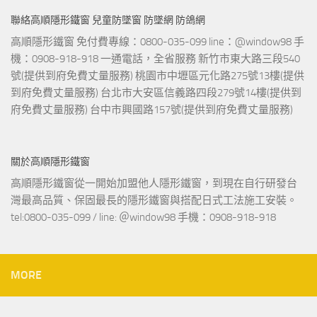
聯絡高順隱形鐵窗 兒童防墜窗 防墜網 防鴿網
高順隱形鐵窗 免付費專線：0800-035-099 line：@window98 手
機：0908-918-918 一通電話，全省服務 新竹市東大路三段540
號(提供到府免費丈量服務) 桃園市中壢區元化路275號13樓(提供
到府免費丈量服務) 台北市大安區信義路四段279號14樓(提供到
府免費丈量服務) 台中市興國路157號(提供到府免費丈量服務)
關於高順隱形鐵窗
高順隱形鐵窗從一開始加盟他人隱形鐵窗，到現在自行研發台
灣最高品質、保固最長的隱形鐵窗與搭配日式工法施工安裝。
tel:0800-035-099 / line: ＠window98 手機：0908-918-918
MORE