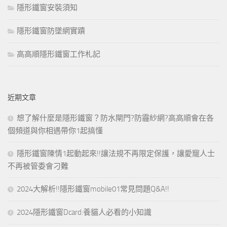
隱形鐵窗安裝須知
隱形鐵窗防墜網實蹟
高高順隱形鐵窗工作札記
近期文章
想了解什麼是隱形鐵窗？防水閘門?防霾紗網?高高順會在各
個頻道與你相遇帶你1起搞懂
隱形鐵窗陳情1起動起來!!讓法規不再限定保護，讓愛寵人士
不再被管委會刁難
2024大解析!!隱形鐵窗mobile01常見問題Q&A!!
2024隱形鐵窗Dcard:養貓人必看的小知識