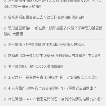
隱形鐵窗好用嗎?為什麼社區大樓都用隱形鐵窗?超好用的7大
原因最後一個令人讚嘆!!
貓咪從隱形鐵窗跑出去??誤信抹黑網站顛倒黑白!!
隱形鐵窗價格PTT都在問：隱形鐵窗多少錢？影響隱形鐵窗價
錢的3大因素
隱形鐵窗八卦!!搞搞順與抹黑網站爭議懶人包2024
禽蟎透過鴿子進到家中怎麼辦??隱形鐵窗防鴿幫您1次搞定!!
隱形鐵窗5大用途以及6大費用關鍵!!
工安意外，業主也有責任!!高處作業一定要做好安全防護!!
不只有貓門~連狗狗也有專屬的狗門，2種模式自由進出了
冷氣清潔Q&A，15個常見問與答，為何冷氣清洗推薦高高順?