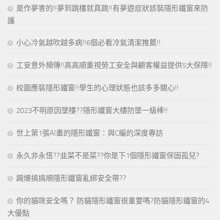
是作夢害的!!夢到跳樓就真跳!!有夢遊症狀該裝隱形鐵窗來防
護
小心冷氣越吹越多病!!6個必看冷氣清潔推薦!!
工安意外頻傳!!高高順重視勞工安全與顧客權益提供5大保障!!
校園應裝隱形鐵窗!!學生的心理狀態也該多多關心!!
2023不明原因墜樓??隱形鐵窗大樓防墜一級棒!!
世上第1張AI畫的隱形鐵窗：與C編的深度專訪
永久非永恆??韭菜不是菜??你是下1個隱形鐵窗保固孤兒?
踢爆搞搞順隱形鐵窗亂綁安全帶??
你的貓咪安全嗎？ 防貓隱形鐵窗很重要嗎?防貓隱形鐵窗的4
大優點