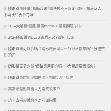
隱形鐵窗陳情1起動起來!!讓法規不再限定保護，讓愛寵人士
不再被管委會刁難
2024大解析!!隱形鐵窗mobile01常見問題Q&A!!
2024隱形鐵窗Dcard:養貓人必看的小知識
隱形鐵窗可以拆嗎？隱形鐵窗可以一起跟著搬家嗎?3分鐘帶
你了解
隱形鐵窗多少錢?價格費用很高嗎?10大關鍵要素報你知!!
隱形鐵窗防盜沒問題嗎？7個原因告訴你
高高順隱形鐵窗人力素質很差??
請宇奇隱形鐵窗李奇老闆回覆