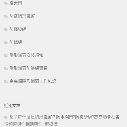
貓犬門
防盜隱形鐵窗
防霾紗網
防鴿網
隱形鐵窗安裝須知
隱形鐵窗防墜網實蹟
高高順隱形鐵窗工作札記
近期文章
想了解什麼是隱形鐵窗？防水閘門?防霾紗網?高高順會在各
個頻道與你相遇帶你1起搞懂