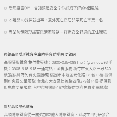
隱形鐵窗DIY：省錢還是安全？你必須了解的4個風險
才離開10分鐘就出事，意外死亡高居兒童死亡率第一名
專業防鴿隱形鐵窗與清潔服務 – 打造安全舒適的居住環境
聯絡高順隱形鐵窗 兒童防墜窗 防墜網 防鴿網
高順隱形鐵窗 免付費專線：0800-035-099 line：@window98 手
機：0908-918-918 一通電話，全省服務 新竹市東大路三段540
號(提供到府免費丈量服務) 桃園市中壢區元化路275號13樓(提供
到府免費丈量服務) 台北市大安區信義路四段279號14樓(提供到
府免費丈量服務) 台中市興國路157號(提供到府免費丈量服務)
關於高順隱形鐵窗
高順隱形鐵窗從一開始加盟他人隱形鐵窗，到現在自行研發台