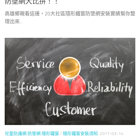
防墜網大比拚！！
高雄鄉親看這邊，20大社區隱形鐵窗防墜網安裝實績幫你整
理出來...
兒童防護網 防墜網 隱形鐵窗
/
隱形鐵窗安裝須知
2017-03-14