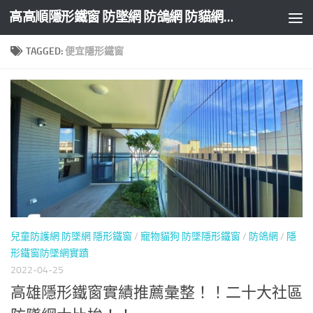
高高順隱形鐵窗 防墜網 防鴿網 防貓網 防盜網
Skip to content
TAGGED:
便宜隱形鐵窗
兒童防護網 防墜網 隱形鐵窗
/
寵物貓狗 防墜隱形鐵窗
/
防鴿網
/
隱
形鐵窗防墜網實蹟
2022-04-25
高雄隱形鐵窗實績推薦彙整！！二十大社區