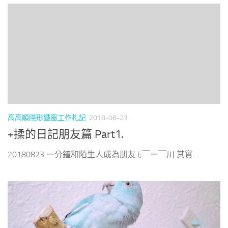
高高順隱形鐵窗工作札記
2018-08-23
+揉的日記朋友篇 Part1.
20180823 一分鐘和陌生人成為朋友 (;￣ー￣川 其實...