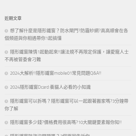
近期文章
想了解什麼是隱形鐵窗？防水閘門?防霾紗網?高高順會在各
個頻道與你相遇帶你1起搞懂
隱形鐵窗陳情1起動起來!!讓法規不再限定保護，讓愛寵人士
不再被管委會刁難
2024大解析!!隱形鐵窗mobile01常見問題Q&A!!
2024隱形鐵窗Dcard:養貓人必看的小知識
隱形鐵窗可以拆嗎？隱形鐵窗可以一起跟著搬家嗎?3分鐘帶
你了解
隱形鐵窗多少錢?價格費用很高嗎?10大關鍵要素報你知!!