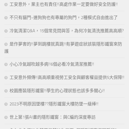
工安意外，業主也有責任!!高處作業一定要做好安全防護!!
不只有貓門~連狗狗也有專屬的狗門，2種模式自由進出了
冷氣清潔Q&A，15個常見問與答，為何冷氣清洗推薦高高順?
是作夢害的!!夢到跳樓就真跳!!有夢遊症狀該裝隱形鐵窗來防
護
小心冷氣越吹越多病!!6個必看冷氣清潔推薦!!
工安意外頻傳!!高高順重視勞工安全與顧客權益提供5大保障!!
校園應裝隱形鐵窗!!學生的心理狀態也該多多關心!!
2023不明原因墜樓??隱形鐵窗大樓防墜一級棒!!
世上第1張AI畫的隱形鐵窗：與C編的深度專訪