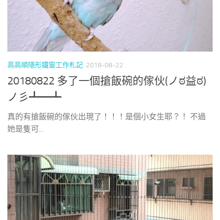
高高順隱形鐵窗工作札記
2018-08-22
20180822 多了一個搶飯碗的傢伙(ノಠ益ಠ)
ノ彡┻━┻
真的有搶飯碗的傢伙出現了！！！是個小女生耶？！ 不過
她是隻可...