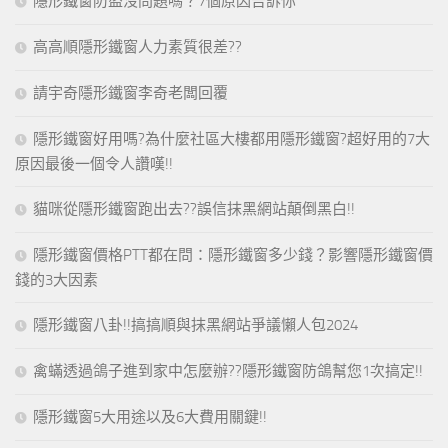
隱形鐵窗防盜沒問題嗎？7個原因告訴你
高高順隱形鐵窗人力素質很差??
請宇奇隱形鐵窗李奇老闆回覆
隱形鐵窗好用嗎?為什麼社區大樓都用隱形鐵窗?超好用的7大
原因最後一個令人讚嘆!!
貓咪從隱形鐵窗跑出去??誤信抹黑網站顛倒黑白!!
隱形鐵窗價格PTT都在問：隱形鐵窗多少錢？影響隱形鐵窗價
錢的3大因素
隱形鐵窗八卦!!搞搞順與抹黑網站爭議懶人包2024
禽蟎透過鴿子進到家中怎麼辦??隱形鐵窗防鴿幫您1次搞定!!
隱形鐵窗5大用途以及6大費用關鍵!!