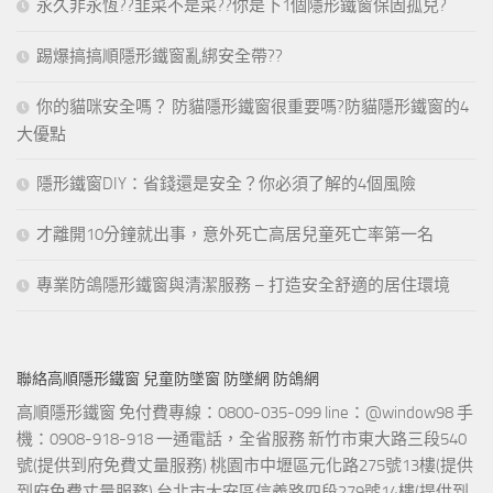
永久非永恆??韭菜不是菜??你是下1個隱形鐵窗保固孤兒?
踢爆搞搞順隱形鐵窗亂綁安全帶??
你的貓咪安全嗎？ 防貓隱形鐵窗很重要嗎?防貓隱形鐵窗的4
大優點
隱形鐵窗DIY：省錢還是安全？你必須了解的4個風險
才離開10分鐘就出事，意外死亡高居兒童死亡率第一名
專業防鴿隱形鐵窗與清潔服務 – 打造安全舒適的居住環境
聯絡高順隱形鐵窗 兒童防墜窗 防墜網 防鴿網
高順隱形鐵窗 免付費專線：0800-035-099 line：@window98 手
機：0908-918-918 一通電話，全省服務 新竹市東大路三段540
號(提供到府免費丈量服務) 桃園市中壢區元化路275號13樓(提供
到府免費丈量服務) 台北市大安區信義路四段279號14樓(提供到