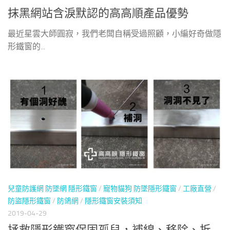
抹黑網站含淚默認的高高順產品優勢
最近星雲大師圓寂，我們老闆自稱受過照顧，小編好奇做隱
形鐵窗的...
兒童防護網 防墜網 隱形鐵窗
/
寵物貓狗 防墜隱形鐵窗
/
工廠直營
/
防盜隱形鐵窗
/
防鴿網
/
隱形鐵窗安裝須知
2019-04-29