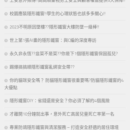
工安意外頻傳!!高高順重視勞工安全與顧客權益提供5大保障!!
校園應裝隱形鐵窗!!學生的心理狀態也該多多關心!!
2023不明原因墜樓??隱形鐵窗大樓防墜一級棒!!
世上第1張AI畫的隱形鐵窗：與C編的深度專訪
永久非永恆??韭菜不是菜??你是下1個隱形鐵窗保固孤兒?
踢爆搞搞順隱形鐵窗亂綁安全帶??
你的貓咪安全嗎？ 防貓隱形鐵窗很重要嗎?防貓隱形鐵窗的4
大優點
隱形鐵窗DIY：省錢還是安全？你必須了解的4個風險
才離開10分鐘就出事，意外死亡高居兒童死亡率第一名
專業防鴿隱形鐵窗與清潔服務 – 打造安全舒適的居住環境