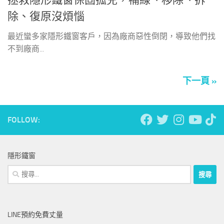
拯救隱形鐵窗保固孤兒，補線、移除、拆
除、復原沒煩惱
最近蠻多家隱形鐵窗客戶，因為廠商惡性倒閉，導致他們找
不到廠商...
下一頁 »
FOLLOW:
隱形鐵窗
搜
尋
關
鍵
LINE預約免費丈量
字: