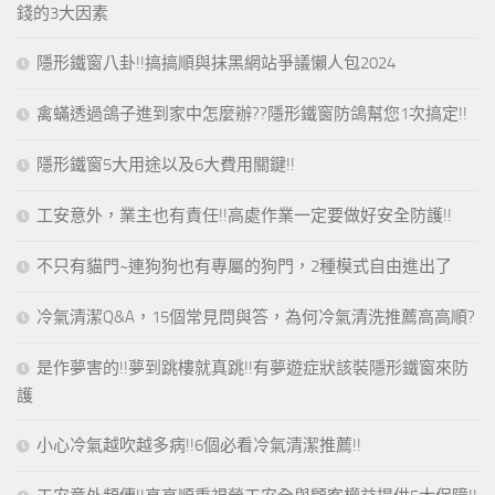
錢的3大因素
隱形鐵窗八卦!!搞搞順與抹黑網站爭議懶人包2024
禽蟎透過鴿子進到家中怎麼辦??隱形鐵窗防鴿幫您1次搞定!!
隱形鐵窗5大用途以及6大費用關鍵!!
工安意外，業主也有責任!!高處作業一定要做好安全防護!!
不只有貓門~連狗狗也有專屬的狗門，2種模式自由進出了
冷氣清潔Q&A，15個常見問與答，為何冷氣清洗推薦高高順?
是作夢害的!!夢到跳樓就真跳!!有夢遊症狀該裝隱形鐵窗來防
護
小心冷氣越吹越多病!!6個必看冷氣清潔推薦!!