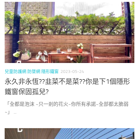
兒童防護網 防墜網 隱形鐵窗
2023-05-24
永久非永恆??韭菜不是菜??你是下1個隱形
鐵窗保固孤兒?
「全都是泡沫 ~只一剎的花火~你所有承諾~全部都太脆弱
~」 ...