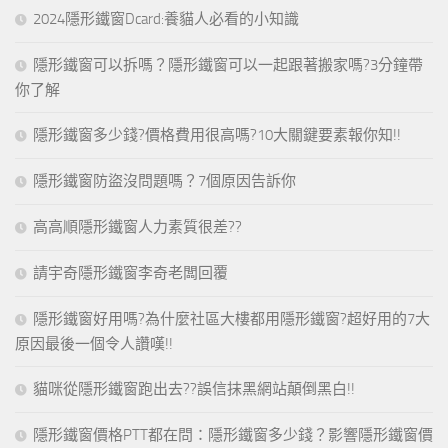
2024隱形鐵窗Dcard:養貓人必看的小知識
隱形鐵窗可以拆嗎？隱形鐵窗可以一起跟著搬家嗎?3分鐘帶
你了解
隱形鐵窗多少錢?價格費用很高嗎?10大關鍵要素報你知!!
隱形鐵窗防盜沒問題嗎？7個原因告訴你
高高順隱形鐵窗人力素質很差??
請宇奇隱形鐵窗李奇老闆回覆
隱形鐵窗好用嗎?為什麼社區大樓都用隱形鐵窗?超好用的7大
原因最後一個令人讚嘆!!
貓咪從隱形鐵窗跑出去??誤信抹黑網站顛倒黑白!!
隱形鐵窗價格PTT都在問：隱形鐵窗多少錢？影響隱形鐵窗價