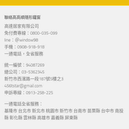
聯絡高高順隱形鐵窗
高達居家有限公司
免付費專線：0800-035-099
line：＠window98
手機：0908-918-918
一通電話，全省服務
統一編號：94087269
總公司：03-5362345
新竹市西濱路一段187號5樓之3
456tstar@gmail.com
申訴專線：0913-258-225
一通電話全省服務：
基隆市 台北市 新北市 桃園市 新竹市 台南市 苗栗縣 台中市 南投
縣 彰化縣 雲林縣 高雄市 嘉義縣 屏東縣