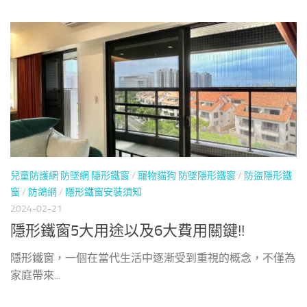
兒童防護網 防墜網 隱形鐵窗
/
寵物貓狗 防墜隱形鐵窗
/
防盜隱形鐵
窗
/
防鴿網
/
隱形鐵窗安裝須知
2024-02-21
隱形鐵窗5大用途以及6大費用關鍵!!
隱形鐵窗，一個在當代生活中逐漸受到重視的概念，不僅為
家庭帶來...