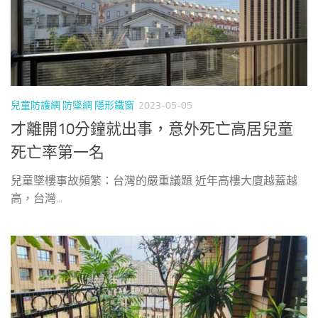
兒童防護網 防墜網 隱形鐵窗
2023-05-05
才離開10分鐘就出事，意外死亡高居兒童
死亡率第一名
兒童墜樓事故頻繁：台灣的嚴重議題 近年高樓大廈越蓋越
高，台灣...