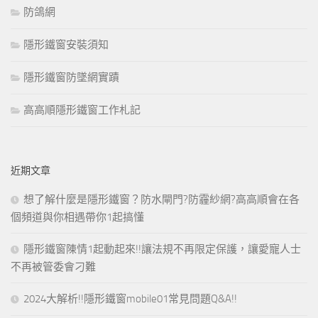
防鴿網
隱形鐵窗安裝須知
隱形鐵窗防墜網實蹟
高高順隱形鐵窗工作札記
近期文章
想了解什麼是隱形鐵窗？防水閘門?防霾紗網?高高順會在各
個頻道與你相遇帶你1起搞懂
隱形鐵窗陳情1起動起來!!讓法規不再限定保護，讓愛寵人士
不再被管委會刁難
2024大解析!!隱形鐵窗mobile01常見問題Q&A!!