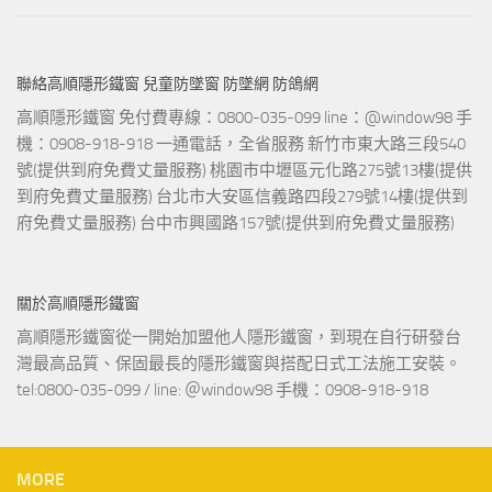
聯絡高順隱形鐵窗 兒童防墜窗 防墜網 防鴿網
高順隱形鐵窗 免付費專線：0800-035-099 line：@window98 手
機：0908-918-918 一通電話，全省服務 新竹市東大路三段540
號(提供到府免費丈量服務) 桃園市中壢區元化路275號13樓(提供
到府免費丈量服務) 台北市大安區信義路四段279號14樓(提供到
府免費丈量服務) 台中市興國路157號(提供到府免費丈量服務)
關於高順隱形鐵窗
高順隱形鐵窗從一開始加盟他人隱形鐵窗，到現在自行研發台
灣最高品質、保固最長的隱形鐵窗與搭配日式工法施工安裝。
tel:0800-035-099 / line: ＠window98 手機：0908-918-918
MORE