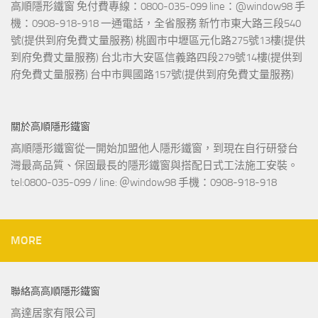
高順隱形鐵窗 免付費專線：0800-035-099 line：@window98 手
機：0908-918-918 一通電話，全省服務 新竹市東大路三段540
號(提供到府免費丈量服務) 桃園市中壢區元化路275號13樓(提供
到府免費丈量服務) 台北市大安區信義路四段279號14樓(提供到
府免費丈量服務) 台中市興國路157號(提供到府免費丈量服務)
關於高順隱形鐵窗
高順隱形鐵窗從一開始加盟他人隱形鐵窗，到現在自行研發台
灣最高品質、保固最長的隱形鐵窗與搭配日式工法施工安裝。
tel:0800-035-099 / line: ＠window98 手機：0908-918-918
MORE
聯絡高高順隱形鐵窗
高達居家有限公司