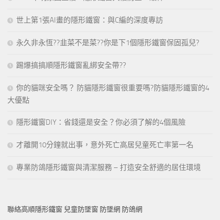
世上第1張AI畫的隱形鐵窗：與C編的深度專訪
永久非永恆??韭菜不是菜??你是下1個隱形鐵窗保固孤兒?
踢爆搞搞順隱形鐵窗亂綁安全帶??
你的貓咪安全嗎？ 防貓隱形鐵窗很重要嗎?防貓隱形鐵窗的4
大優點
隱形鐵窗DIY：省錢還是安全？你必須了解的4個風險
才離開10分鐘就出事，意外死亡高居兒童死亡率第一名
專業防鴿隱形鐵窗與清潔服務 – 打造安全舒適的居住環境
聯絡高順隱形鐵窗 兒童防墜窗 防墜網 防鴿網