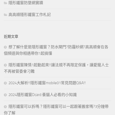
隱形鐵窗防墜網實蹟
高高順隱形鐵窗工作札記
近期文章
想了解什麼是隱形鐵窗？防水閘門?防霾紗網?高高順會在各
個頻道與你相遇帶你1起搞懂
隱形鐵窗陳情1起動起來!!讓法規不再限定保護，讓愛寵人士
不再被管委會刁難
2024大解析!!隱形鐵窗mobile01常見問題Q&A!!
2024隱形鐵窗Dcard:養貓人必看的小知識
隱形鐵窗可以拆嗎？隱形鐵窗可以一起跟著搬家嗎?3分鐘帶
你了解