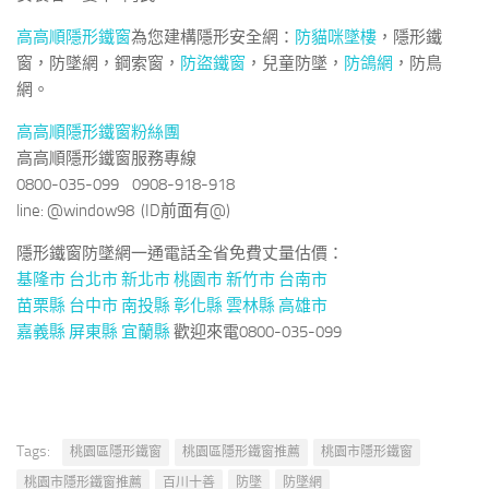
高高順隱形鐵窗
為您建構隱形安全網：
防貓咪墜樓
，隱形鐵
窗，防墜網，鋼索窗，
防盜鐵窗
，兒童防墜，
防鴿網
，防鳥
網。
高高順隱形鐵窗粉絲團
高高順隱形鐵窗服務專線
0800-035-099 0908-918-918
line: @window98 (ID前面有@)
隱形鐵窗防墜網一通電話全省免費丈量估價：
基隆市
台北市
新北市
桃園市
新竹市
台南市
苗栗縣
台中市
南投縣
彰化縣
雲林縣
高雄市
嘉義縣
屏東縣
宜蘭縣
歡迎來電0800-035-099
Tags:
桃園區隱形鐵窗
桃園區隱形鐵窗推薦
桃園市隱形鐵窗
桃園市隱形鐵窗推薦
百川十善
防墜
防墜網