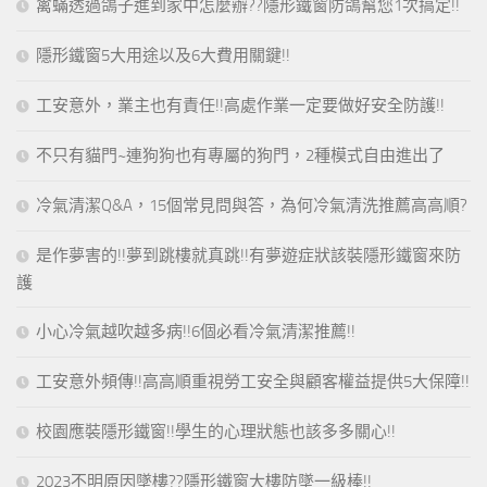
禽蟎透過鴿子進到家中怎麼辦??隱形鐵窗防鴿幫您1次搞定!!
隱形鐵窗5大用途以及6大費用關鍵!!
工安意外，業主也有責任!!高處作業一定要做好安全防護!!
不只有貓門~連狗狗也有專屬的狗門，2種模式自由進出了
冷氣清潔Q&A，15個常見問與答，為何冷氣清洗推薦高高順?
是作夢害的!!夢到跳樓就真跳!!有夢遊症狀該裝隱形鐵窗來防
護
小心冷氣越吹越多病!!6個必看冷氣清潔推薦!!
工安意外頻傳!!高高順重視勞工安全與顧客權益提供5大保障!!
校園應裝隱形鐵窗!!學生的心理狀態也該多多關心!!
2023不明原因墜樓??隱形鐵窗大樓防墜一級棒!!