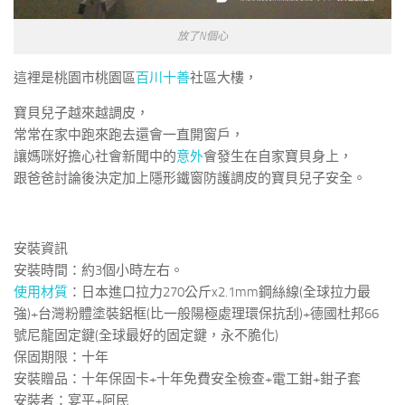
放了N個心
這裡是桃園市桃園區
百川十善
社區大樓，
寶貝兒子越來越調皮，
常常在家中跑來跑去還會一直開窗戶，
讓媽咪好擔心社會新聞中的
意外
會發生在自家寶貝身上，
跟爸爸討論後決定加上隱形鐵窗防護調皮的寶貝兒子安全。
安裝資訊
安裝時間：約3個小時左右。
使用材質
：日本進口拉力270公斤x2.1mm鋼絲線(全球拉力最
強)+台灣粉體塗裝鋁框(比一般陽極處理環保抗刮)+德國杜邦66
號尼龍固定鍵(全球最好的固定鍵，永不脆化)
保固期限：十年
安裝贈品：十年保固卡+十年免費安全檢查+電工鉗+鉗子套
安裝者：宴平+阿民