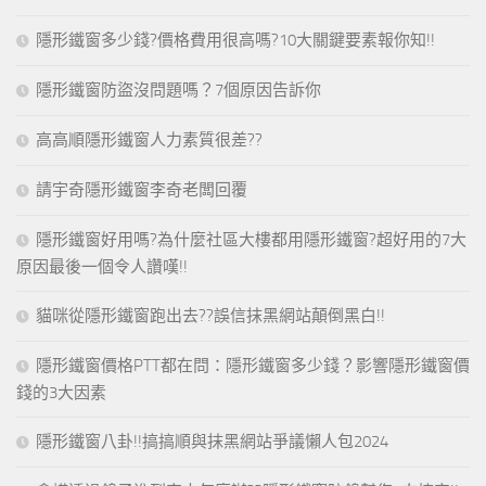
隱形鐵窗多少錢?價格費用很高嗎?10大關鍵要素報你知!!
隱形鐵窗防盜沒問題嗎？7個原因告訴你
高高順隱形鐵窗人力素質很差??
請宇奇隱形鐵窗李奇老闆回覆
隱形鐵窗好用嗎?為什麼社區大樓都用隱形鐵窗?超好用的7大
原因最後一個令人讚嘆!!
貓咪從隱形鐵窗跑出去??誤信抹黑網站顛倒黑白!!
隱形鐵窗價格PTT都在問：隱形鐵窗多少錢？影響隱形鐵窗價
錢的3大因素
隱形鐵窗八卦!!搞搞順與抹黑網站爭議懶人包2024