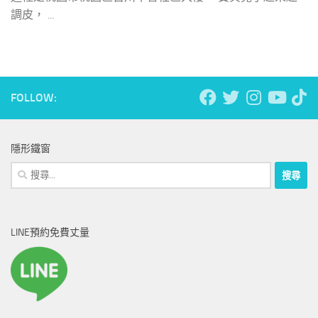
調皮， ...
FOLLOW:
隱形鐵窗
搜
尋
關
鍵
LINE預約免費丈量
字: