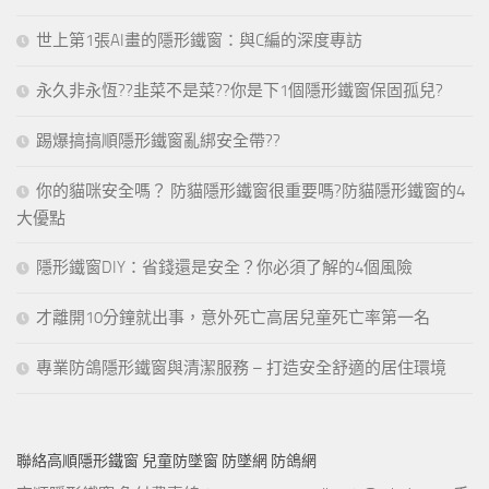
世上第1張AI畫的隱形鐵窗：與C編的深度專訪
永久非永恆??韭菜不是菜??你是下1個隱形鐵窗保固孤兒?
踢爆搞搞順隱形鐵窗亂綁安全帶??
你的貓咪安全嗎？ 防貓隱形鐵窗很重要嗎?防貓隱形鐵窗的4
大優點
隱形鐵窗DIY：省錢還是安全？你必須了解的4個風險
才離開10分鐘就出事，意外死亡高居兒童死亡率第一名
專業防鴿隱形鐵窗與清潔服務 – 打造安全舒適的居住環境
聯絡高順隱形鐵窗 兒童防墜窗 防墜網 防鴿網